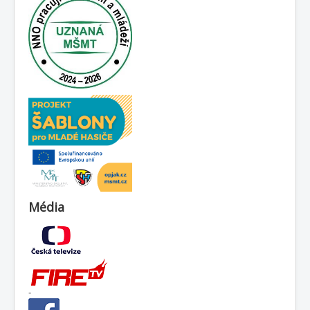
Média
-