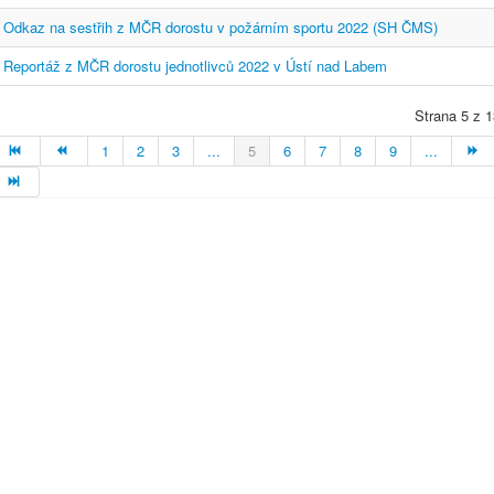
Odkaz na sestřih z MČR dorostu v požárním sportu 2022 (SH ČMS)
Reportáž z MČR dorostu jednotlivců 2022 v Ústí nad Labem
Strana 5 z 1
1
2
3
...
5
6
7
8
9
...