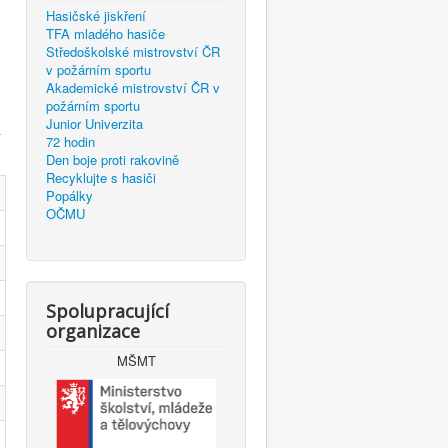
Hasičské jiskření
TFA mladého hasiče
Středoškolské mistrovství ČR
v požárním sportu
Akademické mistrovství ČR v
požárním sportu
Junior Univerzita
í
72 hodin
Den boje proti rakovině
Recyklujte s hasiči
Popálky
OČMU
Spolupracující
organizace
MŠMT