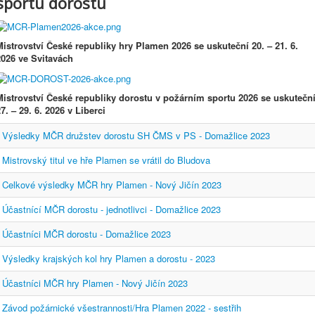
sportu dorostu
Mistrovství České republiky hry Plamen 2026 se uskuteční
20.
–
21. 6.
2026 ve Svitavách
Mistrovství České republiky dorostu v požárním sportu 2026 se uskutečn
7. – 29. 6. 2026 v Liberci
Výsledky MČR družstev dorostu SH ČMS v PS - Domažlice 2023
Mistrovský titul ve hře Plamen se vrátil do Bludova
Celkové výsledky MČR hry Plamen - Nový Jičín 2023
Účastnící MČR dorostu - jednotlivci - Domažlice 2023
Účastníci MČR dorostu - Domažlice 2023
Výsledky krajských kol hry Plamen a dorostu - 2023
Účastníci MČR hry Plamen - Nový Jičín 2023
Závod požárnické všestrannosti/Hra Plamen 2022 - sestřih