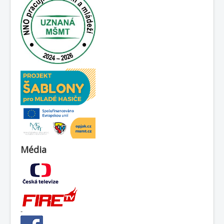
Média
-