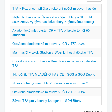
TFA v Kožlanech přilákalo rekordní počet mladých hasičů
Nejtvrdší hasičárna Ústeckého kraje: TFA liga SEVERU
2026 znovu vyzývá hasičské sbory k týmovému souboji
Akademické mistrovství ČR v TFA přilákalo téměř 90
studentů
Otevřené akademické mistrovství ČR v TFA 2025
Malí hasiči v akci: Stadion v Březnici hostil dětské TFA
Sbor dobrovolných hasičů Březnice zve na soutěž dětské
TFA
14. ročník TFA MLADÉHO HASIČE - SOŠ a SOU Dubno
Nová soutěž „Zimní TFA přípravek a mladších žáků“
Otevřené akademické mistrovství ČR v TFA 2024
Závod TFA pro všechny kategorie – SDH Břehy
Strana 1 z 3