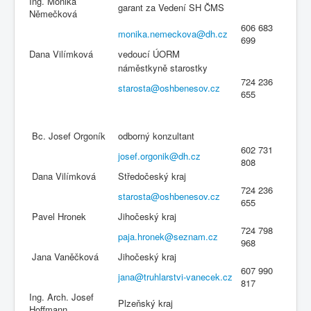
Ing. Monika
garant za Vedení SH ČMS
Němečková
606 683
monika.nemeckova@dh.cz
699
Dana Vilímková
vedoucí ÚORM
náměstkyně starostky
724 236
starosta@oshbenesov.cz
655
Bc. Josef Orgoník
odborný konzultant
602 731
josef.orgonik@dh.cz
808
Dana Vilímková
Středočeský kraj
724 236
starosta@oshbenesov.cz
655
Pavel Hronek
Jihočeský kraj
724 798
paja.hronek@seznam.cz
968
Jana Vaněčková
Jihočeský kraj
607 990
jana@truhlarstvi-vanecek.cz
817
Ing. Arch. Josef
Plzeňský kraj
Hoffmann