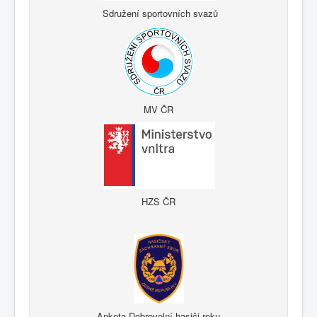
Sdružení sportovních svazů
MV ČR
HZS ČR
Anketa Dobrovolní hasiči roku