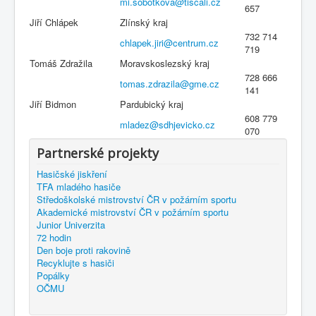
mi.sobotkova@tiscali.cz
657
Jiří Chlápek
Zlínský kraj
732 714
chlapek.jiri@centrum.cz
719
Tomáš Zdražila
Moravskoslezský kraj
728 666
tomas.zdrazila@gme.cz
141
Jiří Bidmon
Pardubický kraj
608 779
mladez@sdhjevicko.cz
070
Partnerské projekty
Hasičské jiskření
TFA mladého hasiče
Středoškolské mistrovství ČR v požárním sportu
Akademické mistrovství ČR v požárním sportu
Junior Univerzita
72 hodin
Den boje proti rakovině
Recyklujte s hasiči
Popálky
OČMU