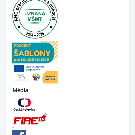
Média
-