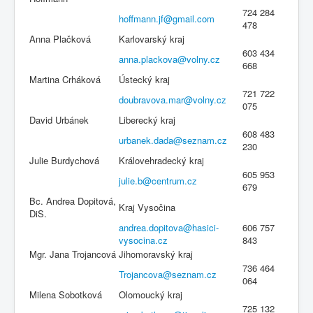
724 284
hoffmann.jf@gmail.com
478
Anna Plačková
Karlovarský kraj
603 434
anna.plackova@volny.cz
668
Martina Crháková
Ústecký kraj
721 722
doubravova.mar@volny.cz
075
David Urbánek
Liberecký kraj
608 483
urbanek.dada@seznam.cz
230
Julie Burdychová
Královehradecký kraj
605 953
julie.b@centrum.cz
679
Bc. Andrea Dopitová,
Kraj Vysočina
DiS.
andrea.dopitova@hasici-
606 757
vysocina.cz
843
Mgr. Jana Trojancová
Jihomoravský kraj
736 464
Trojancova@seznam.cz
064
Milena Sobotková
Olomoucký kraj
725 132