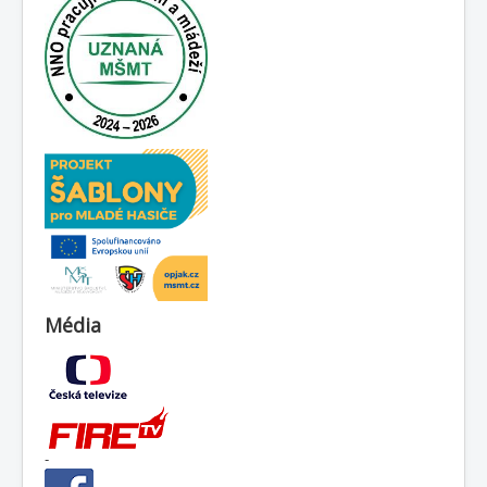
Média
-