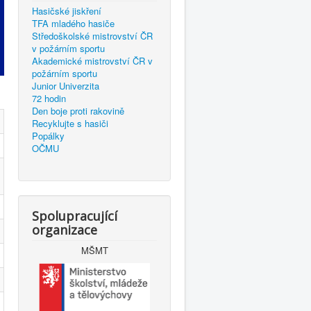
Hasičské jiskření
TFA mladého hasiče
Středoškolské mistrovství ČR
v požárním sportu
Akademické mistrovství ČR v
požárním sportu
Junior Univerzita
72 hodin
Den boje proti rakovině
Recyklujte s hasiči
Popálky
OČMU
Spolupracující
organizace
MŠMT