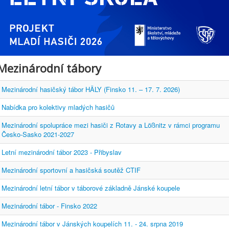
Mezinárodní tábory
Mezinárodní hasičský tábor HÄLY (Finsko 11. – 17. 7. 2026)
Nabídka pro kolektivy mladých hasičů
Mezinárodní spolupráce mezi hasiči z Rotavy a Lößnitz v rámci programu
Česko-Sasko 2021-2027
Letní mezinárodní tábor 2023 - Přibyslav
Mezinárodní sportovní a hasičská soutěž CTIF
Mezinárodní letní tábor v táborové základně Jánské koupele
Mezinárodní tábor - Finsko 2022
Mezinárodní tábor v Jánských koupelích 11. - 24. srpna 2019