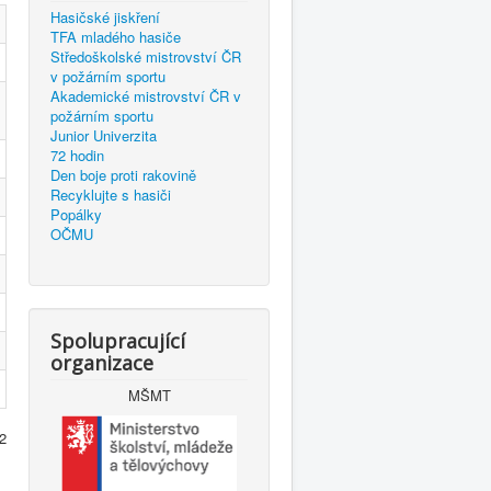
Hasičské jiskření
TFA mladého hasiče
Středoškolské mistrovství ČR
v požárním sportu
Akademické mistrovství ČR v
požárním sportu
Junior Univerzita
72 hodin
Den boje proti rakovině
Recyklujte s hasiči
Popálky
OČMU
Spolupracující
organizace
MŠMT
 2