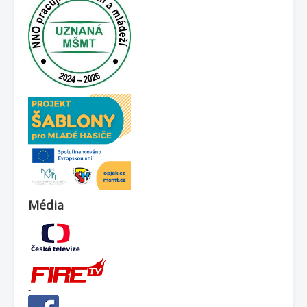
Média
-