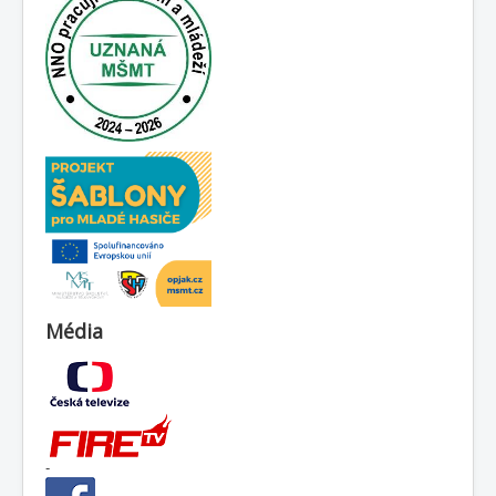
Média
-