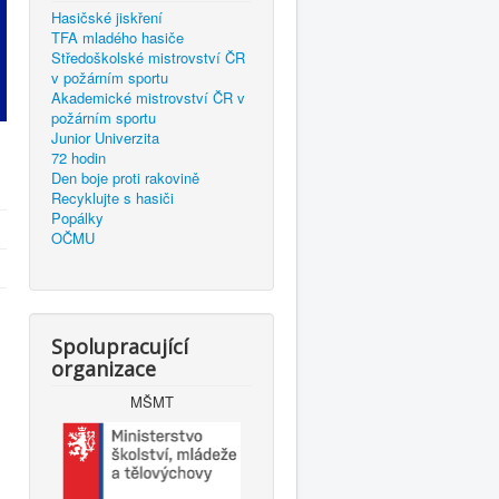
Hasičské jiskření
TFA mladého hasiče
Středoškolské mistrovství ČR
v požárním sportu
Akademické mistrovství ČR v
požárním sportu
Junior Univerzita
72 hodin
Den boje proti rakovině
Recyklujte s hasiči
Popálky
OČMU
Spolupracující
organizace
MŠMT