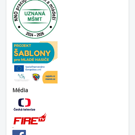
Média
-