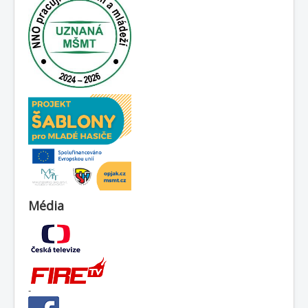
Média
-