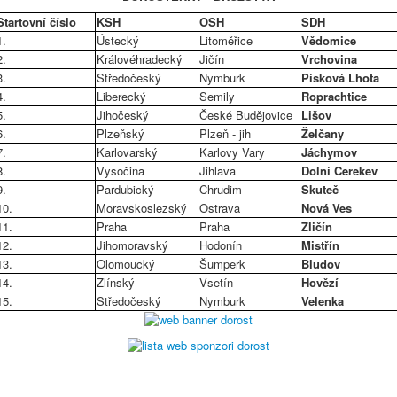
Startovní číslo
KSH
OSH
SDH
1.
Ústecký
Litoměřice
Vědomice
2.
Královéhradecký
Jičín
Vrchovina
3.
Středočeský
Nymburk
Písková Lhota
4.
Liberecký
Semily
Roprachtice
5.
Jihočeský
České Budějovice
Lišov
6.
Plzeňský
Plzeň - jih
Želčany
7.
Karlovarský
Karlovy Vary
Jáchymov
8.
Vysočina
Jihlava
Dolní Cerekev
9.
Pardubický
Chrudim
Skuteč
10.
Moravskoslezský
Ostrava
Nová Ves
11.
Praha
Praha
Zličín
12.
Jihomoravský
Hodonín
Mistřín
13.
Olomoucký
Šumperk
Bludov
14.
Zlínský
Vsetín
Hovězí
15.
Středočeský
Nymburk
Velenka