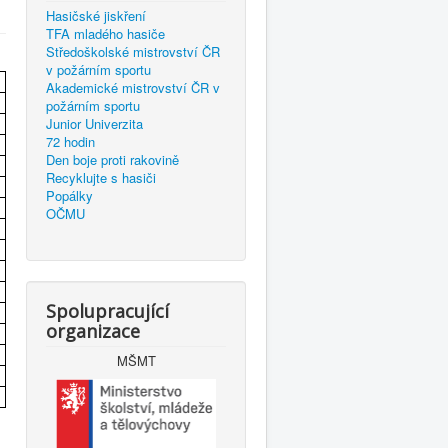
Hasičské jiskření
TFA mladého hasiče
Středoškolské mistrovství ČR
v požárním sportu
Akademické mistrovství ČR v
požárním sportu
Junior Univerzita
72 hodin
Den boje proti rakovině
Recyklujte s hasiči
Popálky
OČMU
Spolupracující
organizace
MŠMT