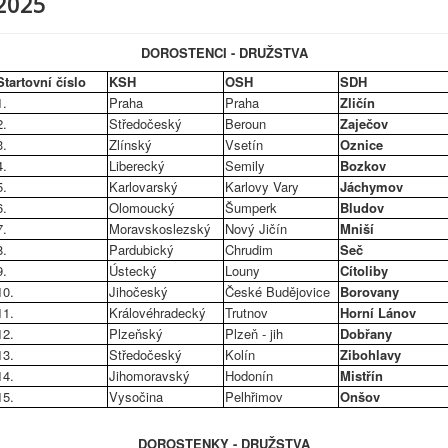
2025
DOROSTENCI - DRUŽSTVA
Startovní číslo
KSH
OSH
SDH
1.
Praha
Praha
Zličín
2.
Středočeský
Beroun
Zaječov
3.
Zlínský
Vsetín
Oznice
4.
Liberecký
Semily
Bozkov
5.
Karlovarský
Karlovy Vary
Jáchymov
6.
Olomoucký
Šumperk
Bludov
7.
Moravskoslezský
Nový Jičín
Mniší
8.
Pardubický
Chrudim
Seč
9.
Ústecký
Louny
Cítoliby
10.
Jihočeský
České Budějovice
Borovany
11.
Královéhradecký
Trutnov
Horní Lánov
12.
Plzeňský
Plzeň - jih
Dobřany
13.
Středočeský
Kolín
Zibohlavy
14.
Jihomoravský
Hodonín
Mistřín
15.
Vysočina
Pelhřimov
Onšov
DOROSTENKY - DRUŽSTVA