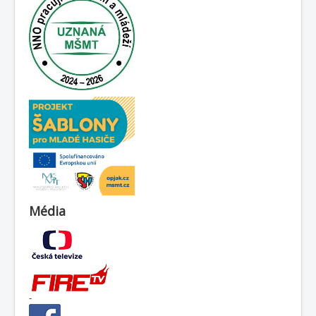
Média
-