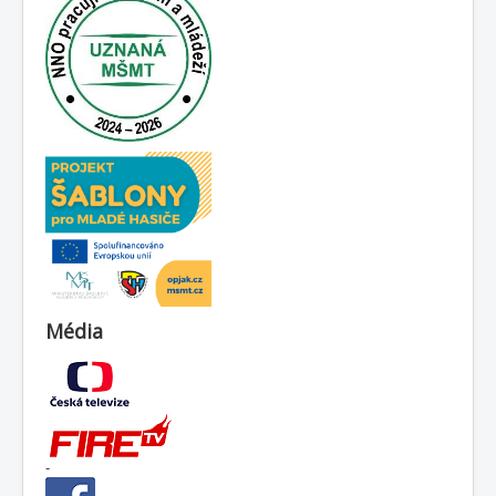
Média
-