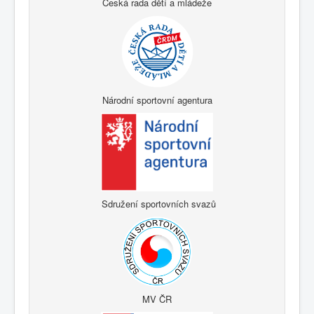
Česká rada dětí a mládeže
Národní sportovní agentura
Sdružení sportovních svazů
MV ČR