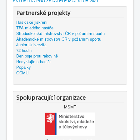
AKTUALITA PRO ŽADATELE MŮJ KLUB 2021
Partnerské projekty
Hasičské jiskření
TFA mladého hasiče
Středoškolské mistrovství ČR v požárním sportu
Akademické mistrovství ČR v požárním sportu
Junior Univerzita
72 hodin
Den boje proti rakovině
Recyklujte s hasiči
Popálky
OČMU
Spolupracující organizace
MŠMT