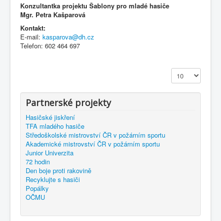
Konzultantka projektu Šablony pro mladé hasiče
Mgr. Petra Kašparová
Kontakt:
E-mail:
kasparova@dh.cz
Telefon: 602 464 697
Zobrazit
Partnerské projekty
Hasičské jiskření
TFA mladého hasiče
Středoškolské mistrovství ČR v požárním sportu
Akademické mistrovství ČR v požárním sportu
Junior Univerzita
72 hodin
Den boje proti rakovině
Recyklujte s hasiči
Popálky
OČMU