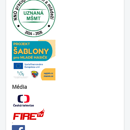
Média
-