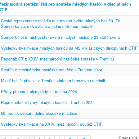
Mezinárodní soutěžní řád pro soutěže mladých hasičů v disciplínách
CTIF
Česká reprezentace ovládla mistrovství světa mladých hasičů. Ze
Šumperka veze dvě zlaté a jednu stříbrnou medaili
Šumperk hostí mistrovství světa mladých hasičů z 23 států světa
Výsledky kvalifikace mladých hasičů na MS v klasických disciplínách CTIF
Reportáž ČT z XXIV. mezinárodní hasičské soutěže v Trentinu
Sestřih z mezinárodní hasičské soutěže – Trentino 2024
Mladí hasiči přivezli z Trentina zlatou a bronzovou medaili
Přímý přenos z olympiády z Trentina 2024
Reprezentační týmy mladých hasičů - Trentino 2024
50. ročník setkání dolnorakouské mládeže
Výsledky kvalifikace na XXIV. mezinárodní soutěž CTIF
Strana 1 z