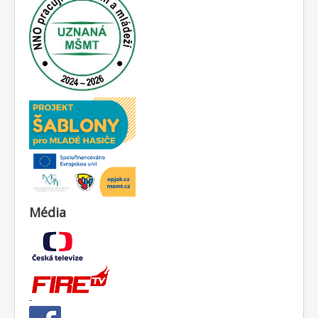
Média
-