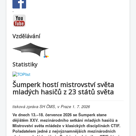
-
Vzdělávání
Statistiky
Šumperk hostí mistrovství světa
mladých hasičů z 23 států světa
tisková zpráva SH ČMS, v Praze 1. 7. 2026
Ve dnech 13.–18. července 2026 se Šumperk stane
dějištěm XXV. mezinárodního setkání mladých hasičů a
Mistrovství světa mládeže v klasických disciplínách CTIF.
Pořadatelem jedné z nejvýznamnějších mezinárodních