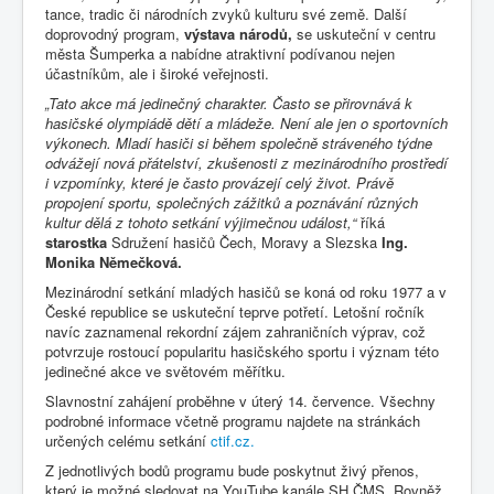
tance, tradic či národních zvyků kulturu své země. Další
doprovodný program,
výstava národů,
se uskuteční v centru
města Šumperka a nabídne atraktivní podívanou nejen
účastníkům, ale i široké veřejnosti.
„Tato akce má jedinečný charakter. Často se přirovnává k
hasičské olympiádě dětí a mládeže. Není ale jen o sportovních
výkonech. Mladí hasiči si během společně stráveného týdne
odvážejí nová přátelství, zkušenosti z mezinárodního prostředí
i vzpomínky, které je často provázejí celý život. Právě
propojení sportu, společných zážitků a poznávání různých
kultur dělá z tohoto setkání výjimečnou událost,“
říká
starostka
Sdružení hasičů Čech, Moravy a Slezska
Ing.
Monika Němečková.
Mezinárodní setkání mladých hasičů se koná od roku 1977 a v
České republice se uskuteční teprve potřetí. Letošní ročník
navíc zaznamenal rekordní zájem zahraničních výprav, což
potvrzuje rostoucí popularitu hasičského sportu i význam této
jedinečné akce ve světovém měřítku.
Slavnostní zahájení proběhne v úterý 14. července. Všechny
podrobné informace včetně programu najdete na stránkách
určených celému setkání
ctif.cz.
Z jednotlivých bodů programu bude poskytnut živý přenos,
který je možné sledovat na YouTube kanále SH ČMS. Rovněž