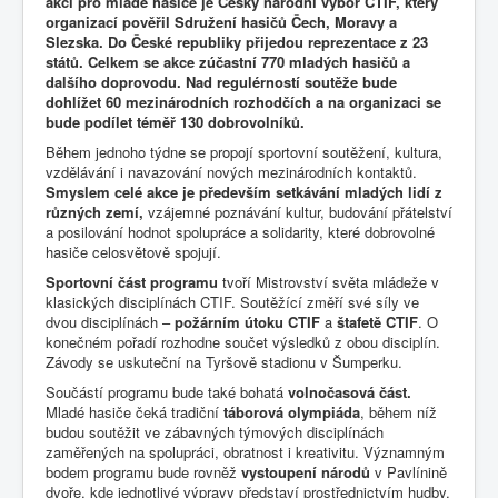
akcí pro mladé hasiče je Český národní výbor CTIF, který
organizací pověřil Sdružení hasičů Čech, Moravy a
Slezska. Do České republiky přijedou reprezentace z 23
států. Celkem se akce zúčastní 770 mladých hasičů a
dalšího doprovodu. Nad regulérností soutěže bude
dohlížet 60 mezinárodních rozhodčích a na organizaci se
bude podílet téměř 130 dobrovolníků.
Během jednoho týdne se propojí sportovní soutěžení, kultura,
vzdělávání i navazování nových mezinárodních kontaktů.
Smyslem celé akce je především setkávání mladých lidí z
různých zemí,
vzájemné poznávání kultur, budování přátelství
a posilování hodnot spolupráce a solidarity, které dobrovolné
hasiče celosvětově spojují.
Sportovní část programu
tvoří Mistrovství světa mládeže v
klasických disciplínách CTIF. Soutěžící změří své síly ve
dvou disciplínách –
požárním útoku CTIF
a
štafetě CTIF
. O
konečném pořadí rozhodne součet výsledků z obou disciplín.
Závody se uskuteční na Tyršově stadionu v Šumperku.
Součástí programu bude také bohatá
volnočasová část.
Mladé hasiče čeká tradiční
táborová olympiáda
, během níž
budou soutěžit ve zábavných týmových disciplínách
zaměřených na spolupráci, obratnost i kreativitu. Významným
bodem programu bude rovněž
vystoupení národů
v Pavlínině
dvoře, kde jednotlivé výpravy představí prostřednictvím hudby,