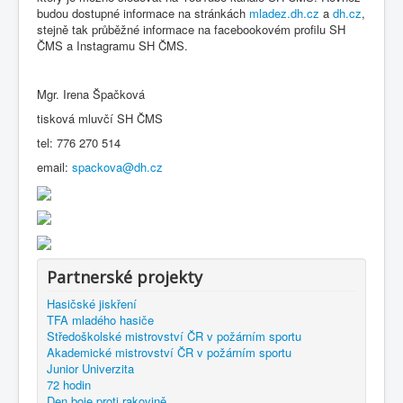
budou dostupné informace na stránkách
mladez.dh.cz
a
dh.cz
,
stejně tak průběžné informace na facebookovém profilu SH
ČMS a Instagramu SH ČMS.
Mgr. Irena Špačková
tisková mluvčí SH ČMS
tel: 776 270 514
email:
spackova@dh.cz
Partnerské projekty
Hasičské jiskření
TFA mladého hasiče
Středoškolské mistrovství ČR v požárním sportu
Akademické mistrovství ČR v požárním sportu
Junior Univerzita
72 hodin
Den boje proti rakovině