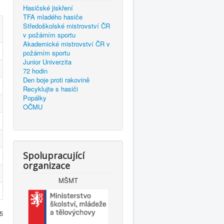
Hasičské jiskření
TFA mladého hasiče
Středoškolské mistrovství ČR
v požárním sportu
Akademické mistrovství ČR v
požárním sportu
Junior Univerzita
72 hodin
Den boje proti rakovině
Recyklujte s hasiči
Popálky
OČMU
Spolupracující
organizace
MŠMT
 5