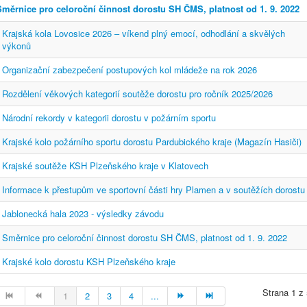
Směrnice pro celoroční činnost dorostu SH ČMS, platnost od 1. 9. 2022
Krajská kola Lovosice 2026 – víkend plný emocí, odhodlání a skvělých
výkonů
Organizační zabezpečení postupových kol mládeže na rok 2026
Rozdělení věkových kategorií soutěže dorostu pro ročník 2025/2026
Národní rekordy v kategorii dorostu v požárním sportu
Krajské kolo požárního sportu dorostu Pardubického kraje (Magazín Hasiči)
Krajské soutěže KSH Plzeňského kraje v Klatovech
Informace k přestupům ve sportovní části hry Plamen a v soutěžích dorostu
Jablonecká hala 2023 - výsledky závodu
Směrnice pro celoroční činnost dorostu SH ČMS, platnost od 1. 9. 2022
Krajské kolo dorostu KSH Plzeňského kraje
Strana 1 z
1
2
3
4
...