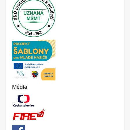
Média
-