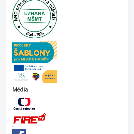
Média
-