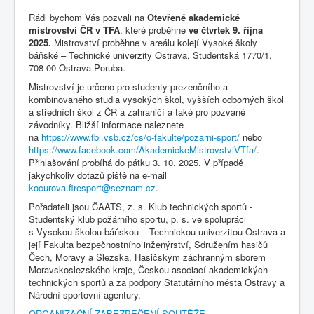
Rádi bychom Vás pozvali na
Otevřené akademické
mistrovství ČR v TFA
, které proběhne
ve čtvrtek 9. října
2025.
Mistrovství proběhne v areálu kolejí Vysoké školy
báňské – Technické univerzity Ostrava, Studentská 1770/1,
708 00 Ostrava-Poruba.
Mistrovství je určeno pro studenty prezenčního a
kombinovaného studia vysokých škol, vyšších odborných škol
a středních škol z ČR a zahraničí a také pro pozvané
závodníky. Bližší informace naleznete
na
https://www.fbi.vsb.cz/cs/o-fakulte/pozarni-sport/
nebo
https://www.facebook.com/AkademickeMistrovstviVTfa/
.
Přihlašování probíhá do pátku 3. 10. 2025. V případě
jakýchkoliv dotazů piště na e-mail
kocurova.firesport@seznam.cz
.
Pořadateli jsou ČAATS, z. s. Klub technických sportů -
Studentský klub požárního sportu, p. s. ve spolupráci
s Vysokou školou báňskou – Technickou univerzitou Ostrava a
její Fakulta bezpečnostního inženýrství, Sdružením hasičů
Čech, Moravy a Slezska, Hasičským záchranným sborem
Moravskoslezského kraje, Českou asociací akademických
technických sportů a za podpory Statutárního města Ostravy a
Národní sportovní agentury.
ORGANIZAČNÍ ZABEZPEČENÍ SOUTĚŽE