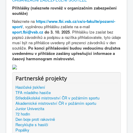
Přihlášky (naleznete rovněž v organizačním zabezpečení
soutěže)
Naleznete na
https://www.fbi.vsb.cz/cs/o-fakulte/pozarni-
sport/
, vyplněnou přihlášku
zašlete na e-mail
sport.fbi@vsb.cz
do 3. 10. 2025
. Přihlášku lze zaslat bez
popisů závodníků a podpisu a razítka přihlašovatele, tyto údaje
musí být na přihlášce uvedeny při prezenci závodníků v den
soutěže.
Po konci přihlašování budou vedoucímu družstva
uvedenému
v přihlášce zaslány upřesňující informace a
časový harmonogram mistrovství.
Partnerské projekty
Hasičské jiskření
TFA mladého hasiče
Středoškolské mistrovství ČR v požárním sportu
Akademické mistrovství ČR v požárním sportu
Junior Univerzita
72 hodin
Den boje proti rakovině
Recyklujte s hasiči
Popálky