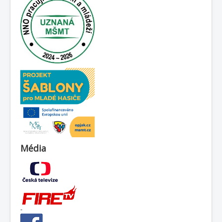
Média
-