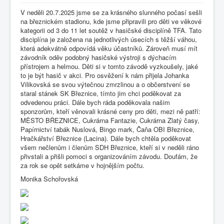
V neděli 20.7.2025 jsme se za krásného slunného počasí sešli
na březnickém stadionu, kde jsme připravili pro děti ve věkové
kategorii od 3 do 11 let soutěž v hasičské disciplíně TFA. Tato
disciplína je založena na jednotlivých úsecích s těžší váhou,
která adekvátně odpovídá věku účastníků. Zároveň musí mít
závodník oděv podobný hasičské výstroji s dýchacím
přístrojem a helmou. Děti si v tomto závodě vyzkoušely, jaké
to je být hasič v akci. Pro osvěžení k nám přijela Johanka
Vilikovská se svou výtečnou zmrzlinou a o občerstvení se
staral stánek SK Březnice, tímto jim chci poděkovat za
odvedenou práci. Dále bych ráda poděkovala našim
sponzorům, kteří věnovali krásné ceny pro děti, mezi ně patří:
MĚSTO BŘEZNICE, Cukrárna Fantazie, Cukrárna Zlatý časy,
Papírnictví tabák Nuslová, Bingo mark, Čaňa OBI Březnice,
Hračkářství Březnice (Lacina). Dále bych chtěla poděkovat
všem nečlenům i členům SDH Březnice, kteří si v neděli ráno
přivstali a přišli pomoci s organizováním závodu. Doufám, že
za rok se opět setkáme v hojnějším počtu.
Monika Schořovská