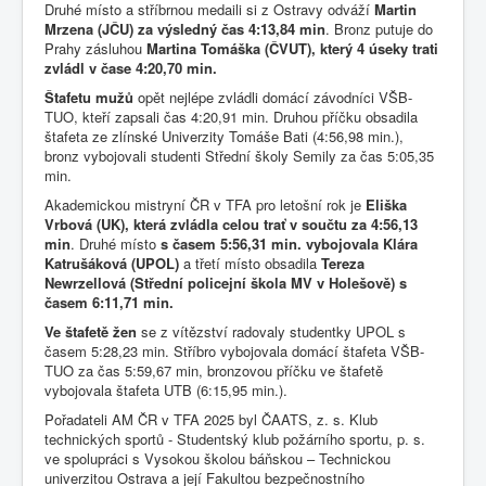
Druhé místo a stříbrnou medaili si z Ostravy odváží
Martin
Mrzena (JČU) za výsledný čas 4:13,84 min
. Bronz putuje do
Prahy zásluhou
Martina Tomáška (ČVUT), který 4 úseky trati
zvládl v čase 4:20,70 min.
Štafetu mužů
opět nejlépe zvládli domácí závodníci VŠB-
TUO, kteří zapsali čas 4:20,91 min. Druhou příčku obsadila
štafeta ze zlínské Univerzity Tomáše Bati (4:56,98 min.),
bronz vybojovali studenti Střední školy Semily za čas 5:05,35
min.
Akademickou mistryní ČR v TFA pro letošní rok je
Eliška
Vrbová (UK), která zvládla celou trať v součtu za 4:56,13
min
. Druhé místo
s časem 5:56,31 min. vybojovala Klára
Katrušáková (UPOL)
a třetí místo obsadila
Tereza
Newrzellová (Střední policejní škola MV v Holešově) s
časem 6:11,71 min.
Ve štafetě žen
se z vítězství radovaly studentky UPOL s
časem 5:28,23 min. Stříbro vybojovala domácí štafeta VŠB-
TUO za čas 5:59,67 min, bronzovou příčku ve štafetě
vybojovala štafeta UTB (6:15,95 min.).
Pořadateli AM ČR v TFA 2025 byl ČAATS, z. s. Klub
technických sportů - Studentský klub požárního sportu, p. s.
ve spolupráci s Vysokou školou báňskou – Technickou
univerzitou Ostrava a její Fakultou bezpečnostního