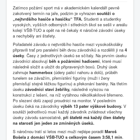
Zatímco požární sport má v akademickém kalendáři pevně
zakotvený termín na jaře, podzim je vyhrazen
soutěži o
„nejtvrdšího hasiče a hasičku“ TFA.
Studenti a studentky
vysokých, vyšších odborných i středních škol se sešli v areálu
kolejí VŠB-TUO a opět na ně čekaly 4 náročné závodní úseky
a nechyběly ani štafety.
Pořadatelé závodu o nejtvrdšího hasiče mezi vysokoškoláky
připravili trať pro paralelní běh dvou závodníků a rozdělili ji na
4
úseky
. Časy z jednotlivých úseků se sčítaly. Na prvním úseku
závodníci absolvují
běh s požárními hadicemi
, které musí
následně složit a uložit do připravených boxů. Druhý úsek
zahrnuje
hammerbox
(údery palicí nahoru a dolů), průběh
tunelem se závažím, přemístění figuríny (muži i ženy
přemisťují stejně těžkou figurínu) a překonání bariéry. Na třetím
úseku
závodníci staví žebříky,
následně vylezou na
konstrukci z lešení, na níž vytáhnou několikakilové břemeno.
Po slezení dolů zapojí proudnici na monitor. V posledním
úseku čeká na závodníky
výběh 13 pater výškové budovy.
V
soutěži jednotlivců musí každý závodník zvládnout všechny
úseky závodu samostatně,
při štafetě má každý člen štafety
na starosti jen jeden ze zmíněných úseků.
S náročnou tratí si letos mezi muži nejlépe poradil
Maroš
Bošela z domácí VŠB-TUO s celkovým časem 3:58,1 min
.