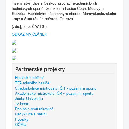
inženýrství, dále s Českou asociací akademických
technických sportů, Sdružením hasičů Čech, Moravy a
Slezska, Hasičským záchranným sborem Moravskoslezského
kraje a Statutárním městem Ostrava.
(zdroj, foto: ČAATS )
ODKAZ NA ČLÁNEK
Partnerské projekty
Hasičské jiskření
TFA mladého hasiče
Středoškolské mistrovství ČR v požárním sportu
Akademické mistrovství ČR v požárním sportu
Junior Univerzita
72 hodin
Den boje proti rakovině
Recyklujte s hasiči
Popálky
OČMU