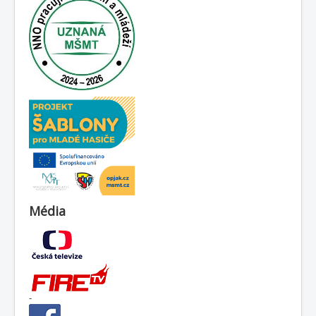
Média
-