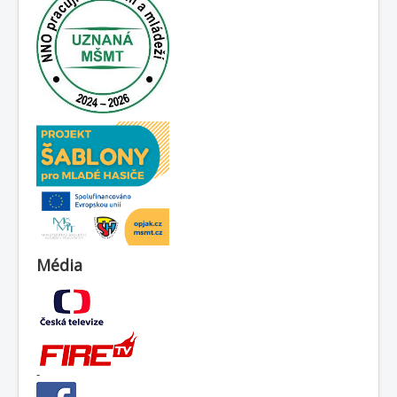
Média
-