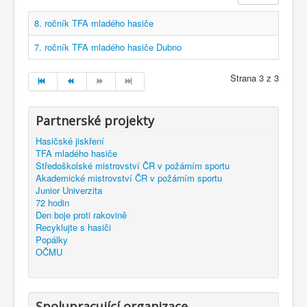
8. ročník TFA mladého hasiče
7. ročník TFA mladého hasiče Dubno
Strana 3 z 3
Partnerské projekty
Hasičské jiskření
TFA mladého hasiče
Středoškolské mistrovství ČR v požárním sportu
Akademické mistrovství ČR v požárním sportu
Junior Univerzita
72 hodin
Den boje proti rakovině
Recyklujte s hasiči
Popálky
OČMU
Spolupracující organizace