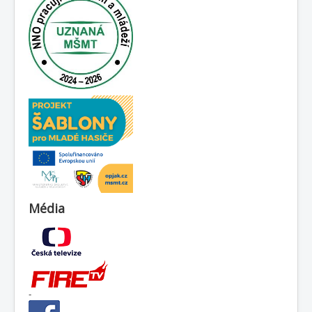
Média
-