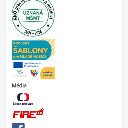
Média
-