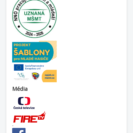
Média
-