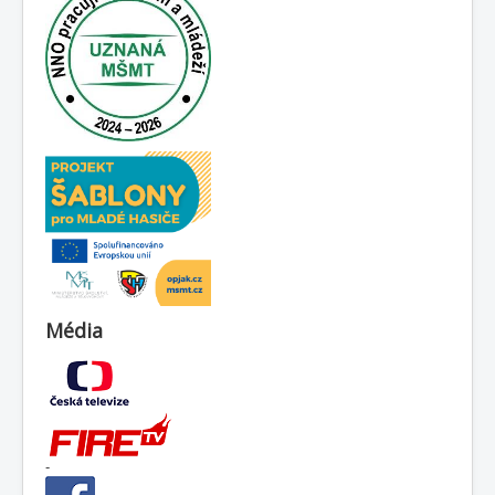
Média
-