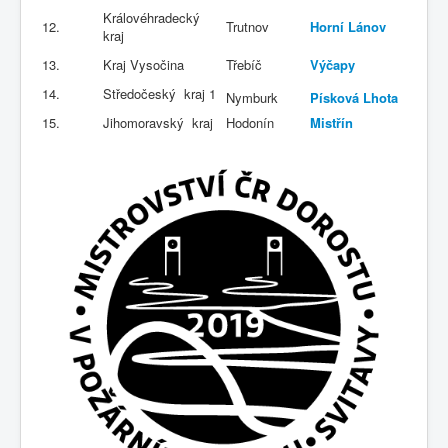
Královéhradecký
12.
Trutnov
Horní Lánov
kraj
13.
Kraj Vysočina
Třebíč
Výčapy
14.
Středočeský kraj 1
Nymburk
Písková Lhota
15.
Jihomoravský kraj
Hodonín
Mistřín