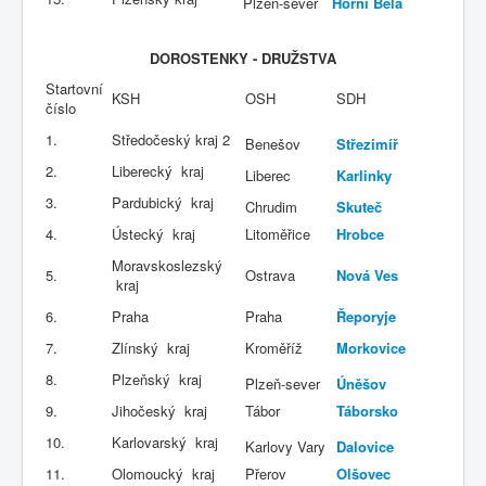
Plzeň-sever
Horní Bělá
DOROSTENKY - DRUŽSTVA
Startovní
KSH
OSH
SDH
číslo
1.
Středočeský kraj 2
Benešov
Střezimíř
2.
Liberecký kraj
Liberec
Karlinky
3.
Pardubický kraj
Chrudim
Skuteč
4.
Ústecký kraj
Litoměřice
Hrobce
Moravskoslezský
5.
Ostrava
Nová Ves
kraj
6.
Praha
Praha
Řeporyje
7.
Zlínský kraj
Kroměříž
Morkovice
8.
Plzeňský kraj
Plzeň-sever
Úněšov
9.
Jihočeský kraj
Tábor
Táborsko
10.
Karlovarský kraj
Karlovy Vary
Dalovice
11.
Olomoucký kraj
Přerov
Olšovec