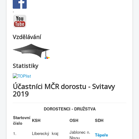
-
Vzdělávání
Statistiky
Účastníci MČR dorostu - Svitavy
2019
DOROSTENCI - DRUŽSTVA
Startovní
KSH
OSH
SDH
číslo
Jablonec n.
1.
Liberecký kraj
Těpeře
Nisou