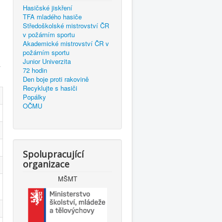
Hasičské jiskření
TFA mladého hasiče
Středoškolské mistrovství ČR
v požárním sportu
Akademické mistrovství ČR v
požárním sportu
Junior Univerzita
í
72 hodin
Den boje proti rakovině
Recyklujte s hasiči
Popálky
OČMU
Spolupracující
organizace
MŠMT