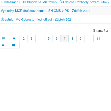
O vítězkách SDH Bludov na Mistrovství ČR dorostu rozhodly požární útoky
Výsledky MČR družstev dorostu SH ČMS v PS - Zábřeh 2021
Účastnící MČR dorostu - jednotlivci - Zábřeh 2021
Strana 7 z 1
2
3
...
5
6
7
8
9
...
11