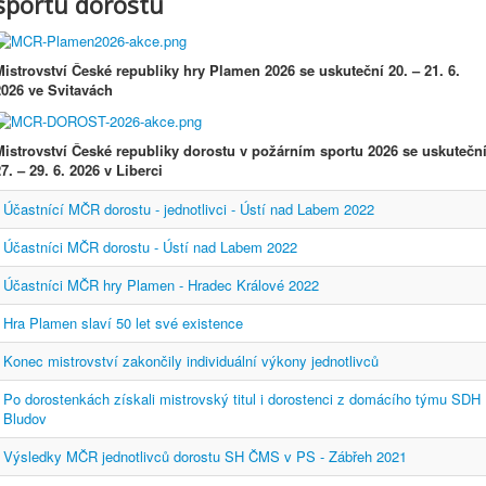
sportu dorostu
Mistrovství České republiky hry Plamen 2026 se uskuteční
20.
–
21. 6.
2026 ve Svitavách
Mistrovství České republiky dorostu v požárním sportu 2026 se uskutečn
7. – 29. 6. 2026 v Liberci
Účastnící MČR dorostu - jednotlivci - Ústí nad Labem 2022
Účastníci MČR dorostu - Ústí nad Labem 2022
Účastníci MČR hry Plamen - Hradec Králové 2022
Hra Plamen slaví 50 let své existence
Konec mistrovství zakončily individuální výkony jednotlivců
Po dorostenkách získali mistrovský titul i dorostenci z domácího týmu SDH
Bludov
Výsledky MČR jednotlivců dorostu SH ČMS v PS - Zábřeh 2021