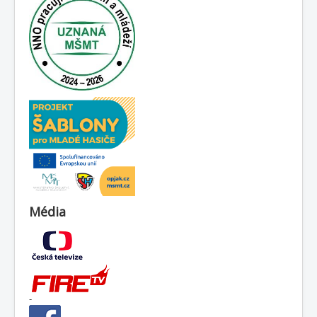
Média
-