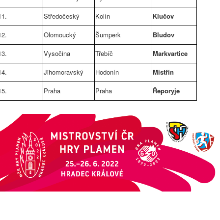
11.
Středočeský
Kolín
Klučov
12.
Olomoucký
Šumperk
Bludov
13.
Vysočina
Třebíč
Markvartice
14.
Jihomoravský
Hodonín
Mistřín
15.
Praha
Praha
Řeporyje