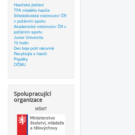
Hasičské jiskření
TFA mladého hasiče
Středoškolské mistrovství ČR
v požárním sportu
Akademické mistrovství ČR v
požárním sportu
Junior Univerzita
72 hodin
Den boje proti rakovině
Recyklujte s hasiči
Popálky
OČMU
Spolupracující
organizace
MŠMT