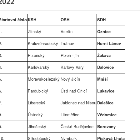
2022
Startovní číslo
KSH
OSH
SDH
1.
Zlínský
Vsetín
Oznice
2.
Královéhradecký
Trutnov
Horní Lánov
3.
Plzeňský
Plzeň - jih
Žákava
4.
Karlovarský
Karlovy Vary
Dalovice
5.
Moravskoslezský
Nový Jičín
Mniší
6.
Pardubický
Ústí nad Orlicí
Lukavice
7.
Liberecký
Jablonec nad Nisou
Dalešice
8.
Ústecký
Litoměřice
Vědomice
9.
Jihočeský
České Budějovice
Borovany
10.
Středočeský
Nymburk
Písková Lhota