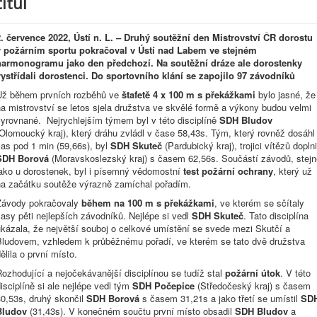
titul
2. července 2022, Ústí n. L. – Druhý soutěžní den Mistrovství ČR dorostu
v požárním sportu pokračoval v Ústí nad Labem ve stejném
harmonogramu jako den předchozí. Na soutěžní dráze ale dorostenky
vystřídali dorostenci. Do sportovního klání se zapojilo 97 závodníků
Už během prvních rozběhů ve
štafetě 4 x 100 m s překážkami
bylo jasné, že
a mistrovství se letos sjela družstva ve skvělé formě a výkony budou velmi
vyrovnané. Nejrychlejším týmem byl v této disciplíně
SDH Bludov
Olomoucký kraj), který dráhu zvládl v čase 58,43s. Tým, který rovněž dosáhl
as pod 1 min (59,66s), byl
SDH Skuteč
(Pardubický kraj), trojici vítězů doplni
SDH Borová
(Moravskoslezský kraj) s časem 62,56s. Součástí závodů, stejn
jako u dorostenek, byl i písemný vědomostní
test požární ochrany
, který už
na začátku soutěže výrazně zamíchal pořadím.
Závody pokračovaly
během na 100 m s překážkami
, ve kterém se sčítaly
asy pěti nejlepších závodníků. Nejlépe si vedl
SDH Skuteč
. Tato disciplína
ukázala, že největší souboj o celkové umístění se svede mezi Skutčí a
Bludovem, vzhledem k průběžnému pořadí, ve kterém se tato dvě družstva
ělila o první místo.
ozhodující a nejočekávanější disciplínou se tudíž stal
požární útok
. V této
isciplíně si ale nejlépe vedl tým
SDH Počepice
(Středočeský kraj) s časem
30,53s, druhý skončil
SDH Borová
s časem 31,21s a jako třetí se umístil
SD
Bludov
(31,43s). V konečném součtu první místo obsadil
SDH Bludov
a