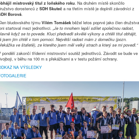
obhájil mistrovský titul z loňského roku
. Na druhém místě skončilo
družstvo dorostenců z
SDH Skuteč
a na třetím místě je doplnili závodníci z
SDH Borová
.
Člen bludovského týmu
Vilém Tomášek
běžel letos poprvé jako člen družstva
oni startoval mezi jednotlivci.
„Je to mnohem lepší sdílet společnou radost,
lavně když se to povede. Kluci předvedli skvělé výkony a chtěli titul obhájit,
já jsem jim chtěl v tom pomoci. Největší radost mám z domečku (pozn.
řekážka ve štafetě), ze kterého jsem měl velký strach a který se mi povedl.“
 pondělí zakončí třídenní mistrovství soutěž jednotlivců. Závodit se bude ve
vojboji, v běhu na 100 m s překážkami a v testu požární ochrany.
ODKAZ NA VÝSLEDKY
FOTOGALERIE