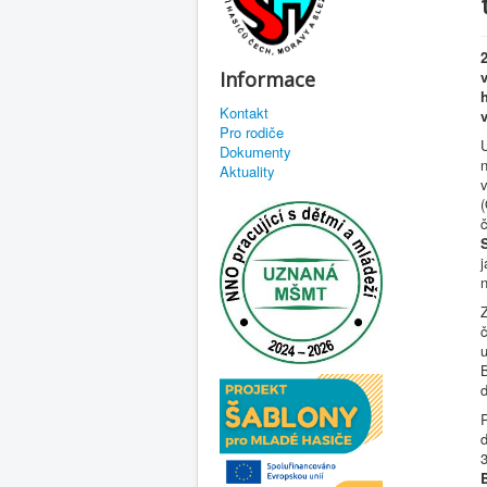
Informace
Kontakt
Pro rodiče
Dokumenty
n
Aktuality
(
č
č
d
R
d