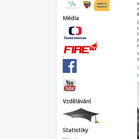
Média
l
h
p
V
-
d
-
Vzdělávání
Statistiky