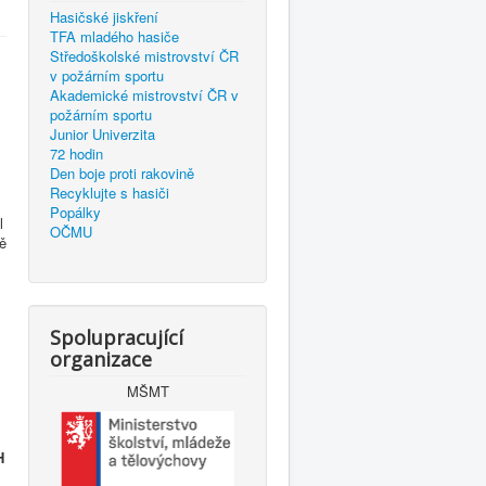
Hasičské jiskření
TFA mladého hasiče
Středoškolské mistrovství ČR
v požárním sportu
Akademické mistrovství ČR v
požárním sportu
Junior Univerzita
72 hodin
Den boje proti rakovině
Recyklujte s hasiči
Popálky
l
OČMU
ě
Spolupracující
organizace
MŠMT
H