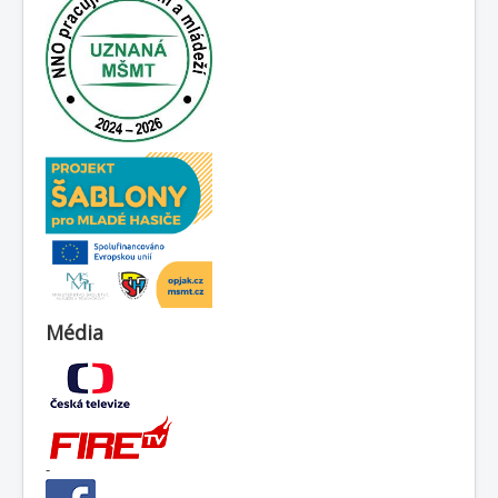
Média
-