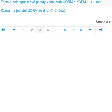
Zápis z celorepublikové porady vedoucích OORM a KORM 1. 4. 2022
Záznam z jednání ÚORM ze dne 17. 2. 2022
Strana 3 z
1
2
3
4
...
6
7
8