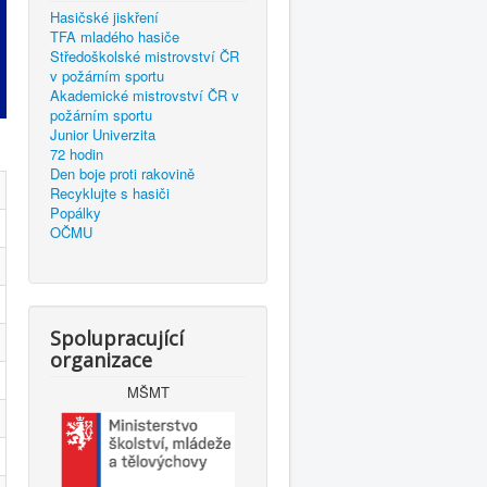
Hasičské jiskření
TFA mladého hasiče
Středoškolské mistrovství ČR
v požárním sportu
Akademické mistrovství ČR v
požárním sportu
Junior Univerzita
72 hodin
Den boje proti rakovině
Recyklujte s hasiči
Popálky
OČMU
Spolupracující
organizace
MŠMT