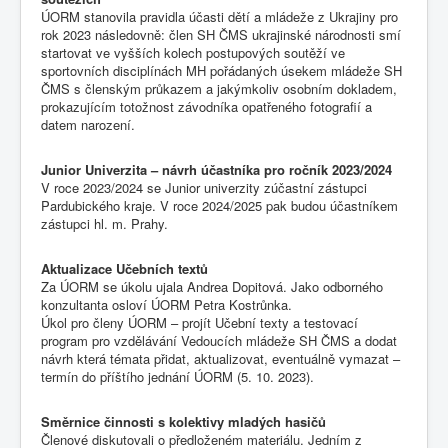
ÚORM stanovila pravidla účasti dětí a mládeže z Ukrajiny pro
rok 2023 následovně: člen SH ČMS ukrajinské národnosti smí
startovat ve vyšších kolech postupových soutěží ve
sportovních disciplínách MH pořádaných úsekem mládeže SH
ČMS s členským průkazem a jakýmkoliv osobním dokladem,
prokazujícím totožnost závodníka opatřeného fotografií a
datem narození.
Junior Univerzita – návrh účastníka pro ročník 2023/2024
V roce 2023/2024 se Junior univerzity zúčastní zástupci
Pardubického kraje. V roce 2024/2025 pak budou účastníkem
zástupci hl. m. Prahy.
Aktualizace Učebních textů
Za ÚORM se úkolu ujala Andrea Dopitová. Jako odborného
konzultanta osloví ÚORM Petra Kostrůnka.
Úkol pro členy ÚORM – projít Učební texty a testovací
program pro vzdělávání Vedoucích mládeže SH ČMS a dodat
návrh která témata přidat, aktualizovat, eventuálně vymazat –
termín do příštího jednání ÚORM (5. 10. 2023).
Směrnice činnosti s kolektivy mladých hasičů
Členové diskutovali o předloženém materiálu. Jedním z