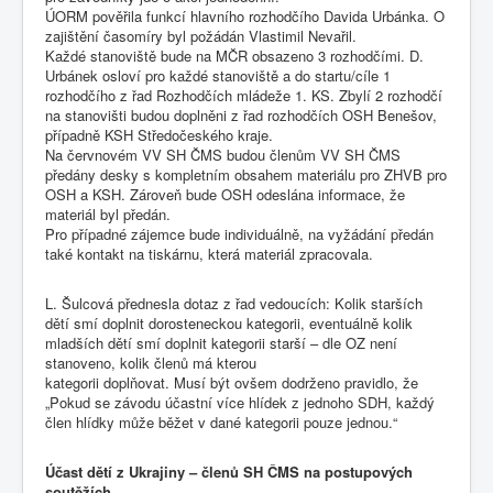
ÚORM pověřila funkcí hlavního rozhodčího Davida Urbánka. O
zajištění časomíry byl požádán Vlastimil Nevařil.
Každé stanoviště bude na MČR obsazeno 3 rozhodčími. D.
Urbánek osloví pro každé stanoviště a do startu/cíle 1
rozhodčího z řad Rozhodčích mládeže 1. KS. Zbylí 2 rozhodčí
na stanovišti budou doplněni z řad rozhodčích OSH Benešov,
případně KSH Středočeského kraje.
Na červnovém VV SH ČMS budou členům VV SH ČMS
předány desky s kompletním obsahem materiálu pro ZHVB pro
OSH a KSH. Zároveň bude OSH odeslána informace, že
materiál byl předán.
Pro případné zájemce bude individuálně, na vyžádání předán
také kontakt na tiskárnu, která materiál zpracovala.
L. Šulcová přednesla dotaz z řad vedoucích: Kolik starších
dětí smí doplnit dorosteneckou kategorii, eventuálně kolik
mladších dětí smí doplnit kategorii starší – dle OZ není
stanoveno, kolik členů má kterou
kategorii doplňovat. Musí být ovšem dodrženo pravidlo, že
„Pokud se závodu účastní více hlídek z jednoho SDH, každý
člen hlídky může běžet v dané kategorii pouze jednou.“
Účast dětí z Ukrajiny – členů SH ČMS na postupových
soutěžích