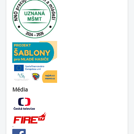
Média
-