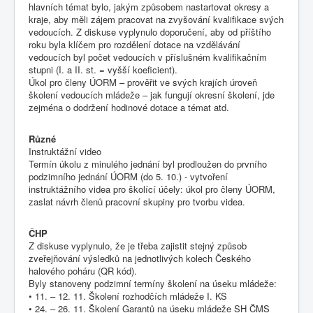
hlavních témat bylo, jakým způsobem nastartovat okresy a
kraje, aby měli zájem pracovat na zvyšování kvalifikace svých
vedoucích. Z diskuse vyplynulo doporučení, aby od příštího
roku byla klíčem pro rozdělení dotace na vzdělávání
vedoucích byl počet vedoucích v příslušném kvalifikačním
stupni (I. a II. st. = vyšší koeficient).
Úkol pro členy ÚORM – prověřit ve svých krajích úroveň
školení vedoucích mládeže – jak fungují okresní školení, jde
zejména o dodržení hodinové dotace a témat atd.
Různé
Instruktážní video
Termín úkolu z minulého jednání byl prodloužen do prvního
podzimního jednání ÚORM (do 5. 10.) - vytvoření
instruktážního videa pro školící účely: úkol pro členy ÚORM,
zaslat návrh členů pracovní skupiny pro tvorbu videa.
ČHP
Z diskuse vyplynulo, že je třeba zajistit stejný způsob
zveřejňování výsledků na jednotlivých kolech Českého
halového poháru (QR kód).
Byly stanoveny podzimní termíny školení na úseku mládeže:
• 11. – 12. 11. Školení rozhodčích mládeže I. KS
• 24. – 26. 11. Školení Garantů na úseku mládeže SH ČMS