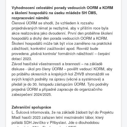
Vyhodnocení celostátní porady vedoucích OORM a KORM
a školení hospodářů na úseku mládeže SH ČMS,
rozpracování námětů
Členové ÚORM se shodli, že vzhledem k rozsahu
projednávaných témat je nezbytné, aby v příštím roce byla
akce realizována jako dvoudenní. První den proběhne školení
hospodářů a druhý den porada vedoucích OORM a KORM.
Školení hospodářů může tak být více zaměřeno na praktické
záležitosti, konkrétní zaúčtování apod. Rovněž bude
provedena „plošná kontrola“ formálních náležitostí – čerpání
dotací 2023.
Závod hasičské všestrannosti a brannosti – na základě
diskuse - úkol pro členy ÚORM – pověřit vedoucí KORM, aby
po průběhu okresních a krajských kol ZHVB shromáždili ve
svých krajích podněty na úpravu (věcné a systémové) a
předali je do 30. listopadu zástupcům ÚORM. Tyto podněty
projedná ÚORM a případně zapracuje do organizačního
zabezpečení 2024/2025.
Zahraniční spolupráce
L. Šulcová informovala, že na základě žádosti byl do Projektu
Mladí hasiči 2023 zařazen letní mezinárodní tábor, který
pořádá SDH Jevíčko v Přibyslavi. Jde o dlouhodobou