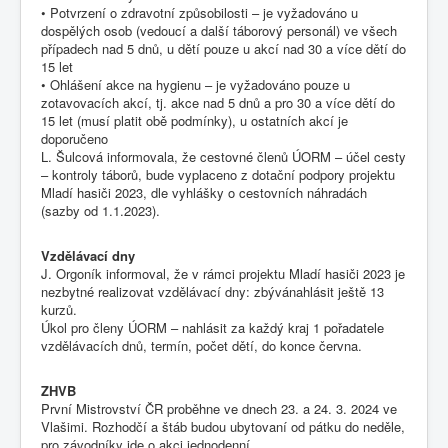
• Potvrzení o zdravotní způsobilosti – je vyžadováno u
dospělých osob (vedoucí a další táborový personál) ve všech
případech nad 5 dnů, u dětí pouze u akcí nad 30 a více dětí do
15 let
• Ohlášení akce na hygienu – je vyžadováno pouze u
zotavovacích akcí, tj. akce nad 5 dnů a pro 30 a více dětí do
15 let (musí platit obě podmínky), u ostatních akcí je
doporučeno
L. Šulcová informovala, že cestovné členů ÚORM – účel cesty
– kontroly táborů, bude vyplaceno z dotační podpory projektu
Mladí hasiči 2023, dle vyhlášky o cestovních náhradách
(sazby od 1.1.2023).
Vzdělávací dny
J. Orgoník informoval, že v rámci projektu Mladí hasiči 2023 je
nezbytné realizovat vzdělávací dny: zbývánahlásit ještě 13
kurzů.
Úkol pro členy ÚORM – nahlásit za každý kraj 1 pořadatele
vzdělávacích dnů, termín, počet dětí, do konce června.
ZHVB
První Mistrovství ČR proběhne ve dnech 23. a 24. 3. 2024 ve
Vlašimi. Rozhodčí a štáb budou ubytovaní od pátku do neděle,
pro závodníky jde o akci jednodenní.