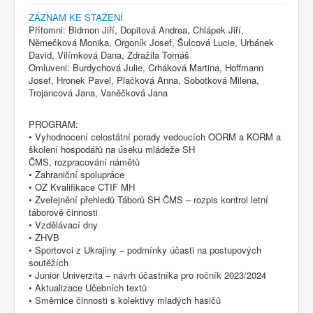
ZÁZNAM KE STAŽENÍ
Přítomni: Bidmon Jiří, Dopitová Andrea, Chlápek Jiří,
Němečková Monika, Orgoník Josef, Šulcová Lucie, Urbánek
David, Vilímková Dana, Zdražila Tomáš
Omluveni: Burdychová Julie, Crháková Martina, Hoffmann
Josef, Hronek Pavel, Plačková Anna, Sobotková Milena,
Trojancová Jana, Vaněčková Jana
PROGRAM:
• Vyhodnocení celostátní porady vedoucích OORM a KORM a
školení hospodářů na úseku mládeže SH
ČMS, rozpracování námětů
• Zahraniční spolupráce
• OZ Kvalifikace CTIF MH
• Zveřejnění přehledů Táborů SH ČMS – rozpis kontrol letní
táborové činnosti
• Vzdělávací dny
• ZHVB
• Sportovci z Ukrajiny – podmínky účasti na postupových
soutěžích
• Junior Univerzita – návrh účastníka pro ročník 2023/2024
• Aktualizace Učebních textů
• Směrnice činnosti s kolektivy mladých hasičů