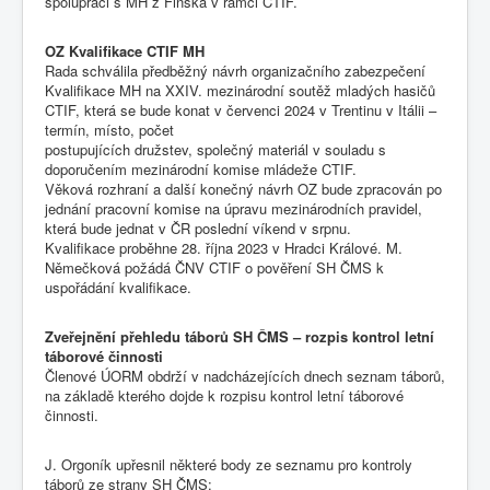
spolupráci s MH z Finska v rámci CTIF.
OZ Kvalifikace CTIF MH
Rada schválila předběžný návrh organizačního zabezpečení
Kvalifikace MH na XXIV. mezinárodní soutěž mladých hasičů
CTIF, která se bude konat v červenci 2024 v Trentinu v Itálii –
termín, místo, počet
postupujících družstev, společný materiál v souladu s
doporučením mezinárodní komise mládeže CTIF.
Věková rozhraní a další konečný návrh OZ bude zpracován po
jednání pracovní komise na úpravu mezinárodních pravidel,
která bude jednat v ČR poslední víkend v srpnu.
Kvalifikace proběhne 28. října 2023 v Hradci Králové. M.
Němečková požádá ČNV CTIF o pověření SH ČMS k
uspořádání kvalifikace.
Zveřejnění přehledu táborů SH ČMS – rozpis kontrol letní
táborové činnosti
Členové ÚORM obdrží v nadcházejících dnech seznam táborů,
na základě kterého dojde k rozpisu kontrol letní táborové
činnosti.
J. Orgoník upřesnil některé body ze seznamu pro kontroly
táborů ze strany SH ČMS: