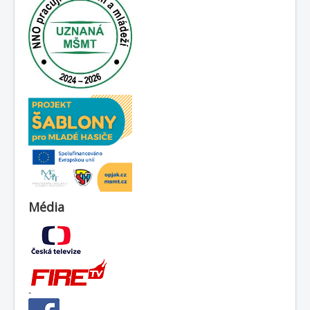
Média
-