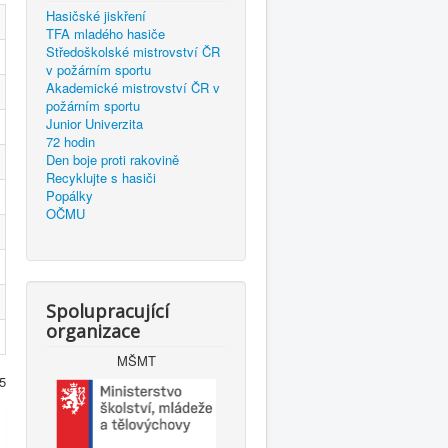
Hasičské jiskření
TFA mladého hasiče
Středoškolské mistrovství ČR
v požárním sportu
Akademické mistrovství ČR v
požárním sportu
Junior Univerzita
72 hodin
Den boje proti rakovině
Recyklujte s hasiči
Popálky
OČMU
Spolupracující
organizace
MŠMT
5