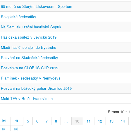
60 metrů se Starým Lískovcem - Sportem
Solopiské šedesátky
Na Semilsku začal hasičský Soptík
Hasičská soutěž v Jevíčku 2019
Mladí hasiči se sjeli do Bystrého
Pozvání na Skutečské šedesátky
Pozvánka na GLOBUS CUP 2019
Plamínek - šedesátky v Nemyčevsi
Pozvání na běžecký pohár Březnice 2019
Malé TFA v Brně - Ivanovicích
Strana 10 z 1
5
6
7
8
...
10
11
12
13
14