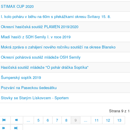
STIMAX CUP 2020
I. kolo poháru v běhu na 60m s překážkami okresu Svitavy 15. 8.
Okresní hasičská soutěž PLAMEN 2019/2020
Mladí hasiči z SDH Semily I. v roce 2019
Mokrá zpráva o zahájení nového ročníku soutěží na okrese Blansko
Okresní pohárová soutěž mládeže OSH Semily
Hasičská soutěž mládeže "O pohár dráčka Soptíka"
Šumperský soptík 2019
Pozvání na Paseckou šedesátku
Stovky se Starým Lískovcem - Sportem
Strana 9 z 1
...
5
6
7
8
9
...
11
12
13