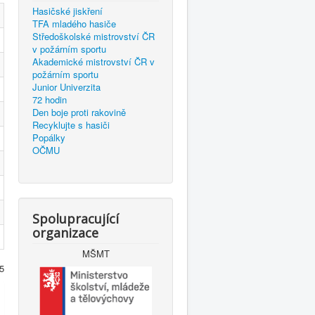
Hasičské jiskření
TFA mladého hasiče
Středoškolské mistrovství ČR
v požárním sportu
Akademické mistrovství ČR v
požárním sportu
Junior Univerzita
72 hodin
Den boje proti rakovině
Recyklujte s hasiči
Popálky
OČMU
Spolupracující
organizace
MŠMT
5