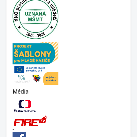
Média
-