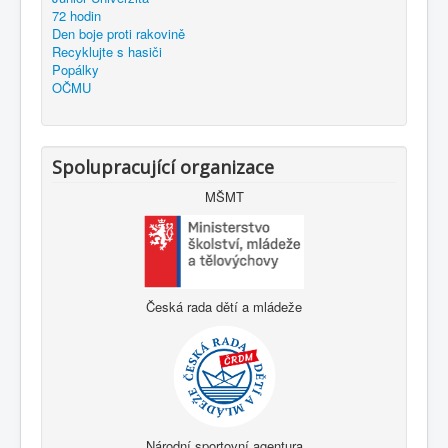
72 hodin
Den boje proti rakovině
Recyklujte s hasiči
Popálky
OČMU
Spolupracující organizace
MŠMT
Česká rada dětí a mládeže
Národní sportovní agentura