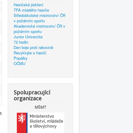
Hasičské jiskření
TFA mladého hasiče
Středoškolské mistrovství ČR
v požárním sportu
Akademické mistrovství ČR v
požárním sportu
Junior Univerzita
72 hodin
Den boje proti rakovině
Recyklujte s hasiči
Popálky
OČMU
Spolupracující
organizace
MŠMT
5