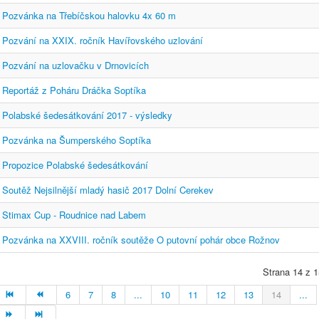
Pozvánka na Třebíčskou halovku 4x 60 m
Pozvání na XXIX. ročník Havířovského uzlování
Pozvání na uzlovačku v Drnovicích
Reportáž z Poháru Dráčka Soptíka
Polabské šedesátkování 2017 - výsledky
Pozvánka na Šumperského Soptíka
Propozice Polabské šedesátkování
Soutěž Nejsilnější mladý hasič 2017 Dolní Cerekev
Stimax Cup - Roudnice nad Labem
Pozvánka na XXVIII. ročník soutěže O putovní pohár obce Rožnov
Strana 14 z 1
6
7
8
...
10
11
12
13
14
...