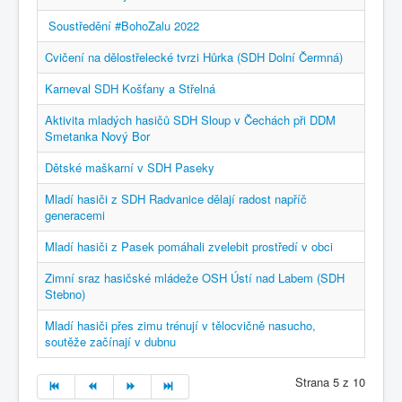
Soustředění #BohoZalu 2022
Cvičení na dělostřelecké tvrzi Hůrka (SDH Dolní Čermná)
Karneval SDH Košťany a Střelná
Aktivita mladých hasičů SDH Sloup v Čechách při DDM
Smetanka Nový Bor
Dětské maškarní v SDH Paseky
Mladí hasiči z SDH Radvanice dělají radost napříč
generacemi
Mladí hasiči z Pasek pomáhali zvelebit prostředí v obci
Zimní sraz hasičské mládeže OSH Ústí nad Labem (SDH
Stebno)
Mladí hasiči přes zimu trénují v tělocvičně nasucho,
soutěže začínají v dubnu
Strana 5 z 10