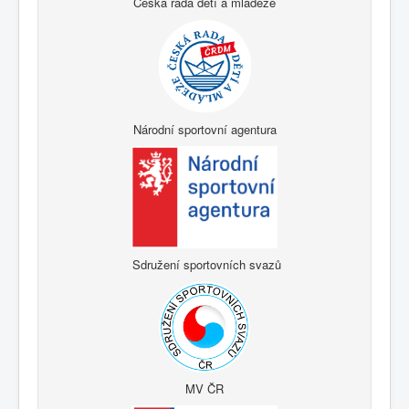
Česká rada dětí a mládeže
Národní sportovní agentura
Sdružení sportovních svazů
MV ČR