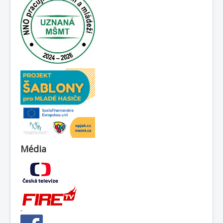
Média
-