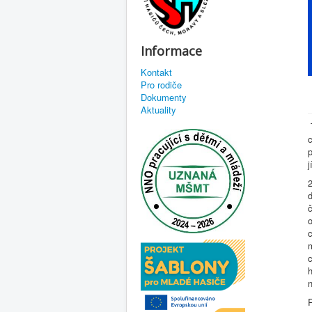
Informace
Kontakt
Pro rodiče
Dokumenty
Aktuality
j
2
d
č
o
c
h
n