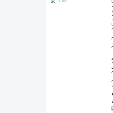
#
m
n
p
m
d
n
Z
n
p
d
t
č