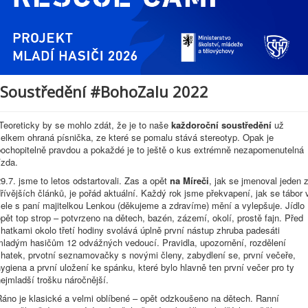
Soustředění #BohoZalu 2022
Teoreticky by se mohlo zdát, že je to naše
každoroční soustředění
už
celkem ohraná písnička, ze které se pomalu stává stereotyp. Opak je
pochopitelně pravdou a pokaždé je to ještě o kus extrémně nezapomenutelná
ízda.
9.7. jsme to letos odstartovali. Zas a opět
na Míreči
, jak se jmenoval jeden 
řívějších článků, je pořád aktuální. Každý rok jsme překvapení, jak se tábor 
ele s paní majitelkou Lenkou (děkujeme a zdravíme) mění a vylepšuje. Jídlo
pět top strop – potvrzeno na dětech, bazén, zázemí, okolí, prostě fajn. Před
hatkami okolo třetí hodiny svolává úplně první nástup zhruba padesáti
mladým hasičům 12 odvážných vedoucí. Pravidla, upozornění, rozdělení
chatek, prvotní seznamovačky s novými členy, zabydlení se, první večeře,
ygiena a první uložení ke spánku, které bylo hlavně ten první večer pro ty
ejmladší trošku náročnější.
Ráno je klasické a velmi oblíbené – opět odzkoušeno na dětech. Ranní