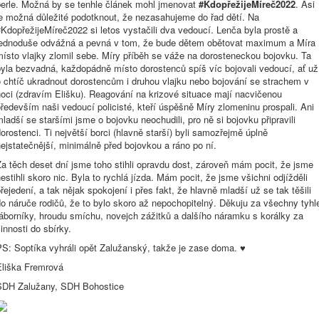
berle. Možná by se tenhle článek mohl jmenovat
#KdopřežijeMíreč2022
. Asi
je možná důležité podotknout, že nezasahujeme do řad dětí. Na
KdopřežijeMíreč2022 si letos vystačili dva vedoucí. Lenča byla prostě a
jednoduše odvážná a pevná v tom, že bude dětem obětovat maximum a Míra
ísto vlajky zlomil sebe. Míry příběh se váže na dorosteneckou bojovku. Ta
byla bezvadná, každopádně místo dorostenců spíš víc bojovali vedoucí, ať už
o chtíč ukradnout dorostencům i druhou vlajku nebo bojování se strachem v
oci (zdravím Elišku). Reagování na krizové situace mají nacvičenou
ředevším naši vedoucí policisté, kteří úspěšně Míry zlomeninu prospali. Ani
ladší se staršími jsme o bojovku neochudili, pro ně si bojovku připravili
orostenci. Ti největší borci (hlavně starší) byli samozřejmě úplně
ejstatečnější, minimálně před bojovkou a ráno po ní.
a těch deset dní jsme toho stihli opravdu dost, zároveň mám pocit, že jsme
estihli skoro nic. Byla to rychlá jízda. Mám pocit, že jsme všichni odjížděli
řejedení, a tak nějak spokojení i přes fakt, že hlavně mladší už se tak těšili
o náruče rodičů, že to bylo skoro až nepochopitelný. Děkuju za všechny tyhl
áborníky, hroudu smíchu, novejch zážitků a dalšího náramku s korálky za
innosti do sbírky.
PS: Soptíka vyhráli opět Zalužanský, takže je zase doma.
♥
Eliška Fremrová
SDH Zalužany, SDH Bohostice