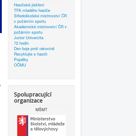
Hasičské jiskření
TFA mladého hasiče
Středoškolské mistrovství ČR
v požárním sportu
Akademické mistrovství ČR v
požárním sportu
Junior Univerzita
72 hodin
Den boje proti rakovině
Recyklujte s hasiči
Popálky
OČMU
z
v
Spolupracující
organizace
MŠMT