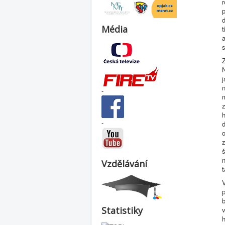
r
Média
t
Z
N
n
-
m
z
h
-
d
o
z
š
n
Vzdělávání
V
p
b
Statistiky
h