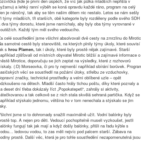
ozcvička (kde je první den úspěch, že víc jak půlka mladších nepřišla v
pyžamu) a lehký ranní výběh se koná opravdu každé ráno, program na celý
den je náročný, tak aby se těm našim dětem nic nestalo. Letos se nám sešly
ři týmy mladších, tři starších, obě kategorie byly rozděleny podle svého SDH
a dva týmy dorostu, které jsme namíchaly, aby byly oba týmy vyrovnané v
soutěžích. Každý tým měl svého vedoucího.
a celé soustředění jsme všichni absolvovali dvě cesty na zmrzlinu do Mirotic
a samotné cestě byly stanoviště, na kterých plnily týmy úkoly, které souvisí
jak s
hrou Plamen,
tak i úkoly, které byly prostě nějak zajímavé. Starší
apříklad zjišťovali od místních obyvatel Mirotic bližší a zajímavé informace o
ěstě Mirotice, doporučuju se jich zeptat na výsledky, které z rozhovorů
ískaly. (:D) Morseovka, či pro ty nejmenší například sbírání borůvek. Progra
asičských věcí se soustředil na požární útoky, střelbu ze vzduchovky,
opravní značky, technické prostředky a velmi oblíbené uzle – opět
dzkoušeno na dětech. Mladší často hrály tichou poštu, díky které poznaly a
a deset dní třeba dokázaly říct „Popokatepetl“, zahrály si aktivity,
átečkovanou a tak celkově se z nich stala skvělá sehraná partička. Když se
apříklad stýskalo jednomu, většina ho v tom nenechala a stýskalo se jim
taky.
šichni jsme si to dohromady snažili maximálně užít. Vodní balónky byly
rostě top. A nejen pro děti. Vedoucí pochopitelně museli vyzkoušet, jestli
alónky fungují tak jak mají a když došly balónky, přišli na řadu kýble s
vodou… ledovou vodou, to zas měli nejvíc pod palcem starší. Zábava na
odiny prostě. Další věc, která je pro tohle soustředění nezapomenutelná jsou