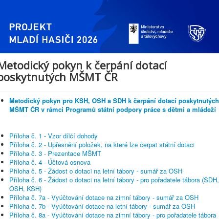
Metodický pokyn k čerpání dotací
poskytnutých MŠMT ČR
Metodický pokyn pro KSH, OSH a SDH k čerpání dotací poskytnutých
MŠMT ČR v rámci Programů státní podpory práce s dětmi a mládeží
Příloha č. 1 - Vzor dílčí dohody
Příloha č. 2 - Upřesnění položek, na které lze čerpat státní dotaci
Příloha č. 3 - Prezentace MŠMT
Příloha č. 4 - Účtová osnova
Příloha č. 5 - Žádost o dotaci na letní tábory - sumář za OSH
Příloha č. 6 - Žádost o dotaci na letní tábory - pro pořadatele tábora (SDH,
OSH, KSH)
Příloha č. 7a - Vyúčtování dotace na zimní tábory - sumář za OSH
Příloha č. 7b - Vyúčtování dotace na letní tábory - sumář za OSH
Příloha č. 8a - Vyúčtování dotace na zimní tábory - pro pořadatele tábora