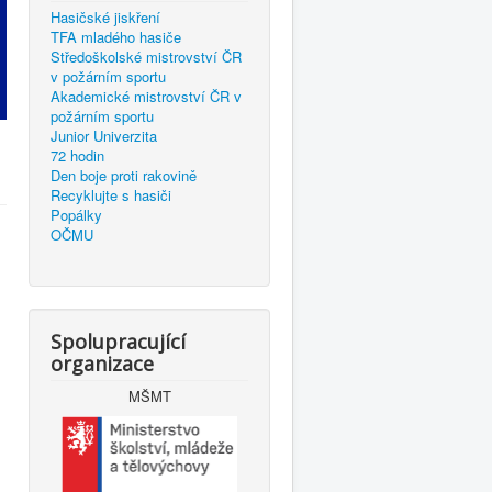
Hasičské jiskření
TFA mladého hasiče
Středoškolské mistrovství ČR
v požárním sportu
Akademické mistrovství ČR v
požárním sportu
Junior Univerzita
72 hodin
Den boje proti rakovině
Recyklujte s hasiči
Popálky
OČMU
Spolupracující
organizace
MŠMT