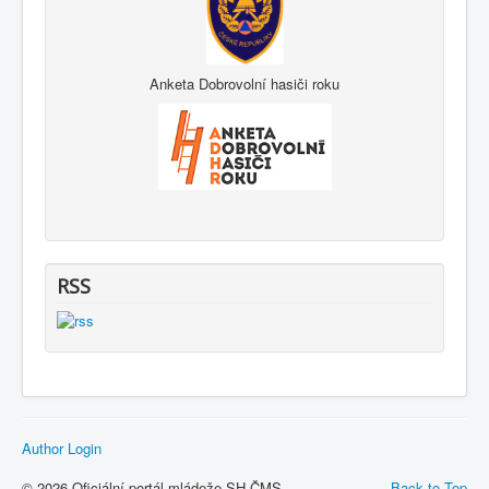
Anketa Dobrovolní hasiči roku
RSS
Author Login
© 2026 Oficiální portál mládeže SH ČMS
Back to Top