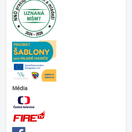
Média
-