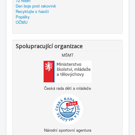
72 hodin
Den boje proti rakovině
Recyklujte s hasiči
Popálky
OČMU
Spolupracující organizace
MŠMT
Česká rada dětí a mládeže
Národní sportovní agentura