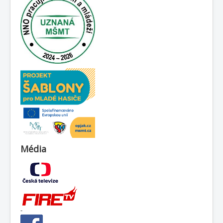
Média
-