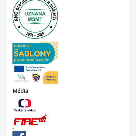
Média
-