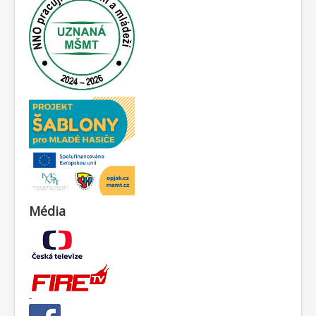
Média
-