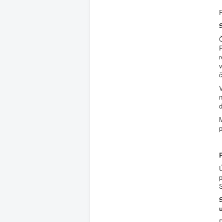
P
r
n
p
S