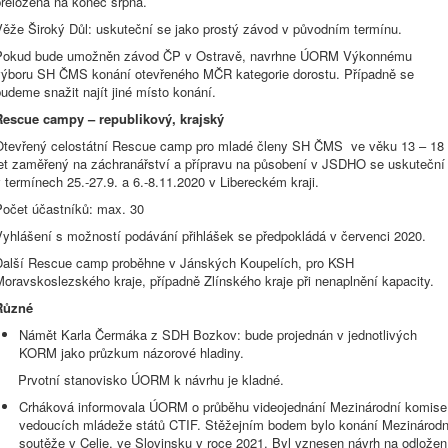
přeložena na konec srpna.
Věže Široký Důl: uskuteční se jako prostý závod v původním termínu.
Pokud bude umožněn závod ČP v Ostravě, navrhne ÚORM Výkonnému
výboru SH ČMS konání otevřeného MČR kategorie dorostu. Případně se
udeme snažit najít jiné místo konání.
Rescue campy – republikový, krajský
Otevřený celostátní Rescue camp pro mladé členy SH ČMS ve věku 13 – 18
let zaměřený na záchranářství a přípravu na působení v JSDHO se uskuteční
 termínech 25.-27.9. a 6.-8.11.2020 v Libereckém kraji.
Počet účastníků: max. 30
Vyhlášení s možností podávání přihlášek se předpokládá v červenci 2020.
Další Rescue camp proběhne v Jánských Koupelích, pro KSH
oravskoslezského kraje, případně Zlínského kraje při nenaplnění kapacity.
Různé
Námět Karla Čermáka z SDH Bozkov: bude projednán v jednotlivých
KORM jako průzkum názorové hladiny.
Prvotní stanovisko ÚORM k návrhu je kladné.
Crháková informovala ÚORM o průběhu videojednání Mezinárodní komise
vedoucích mládeže států CTIF. Stěžejním bodem bylo konání Mezinárodn
soutěže v Celje, ve Slovinsku v roce 2021. Byl vznesen návrh na odložen