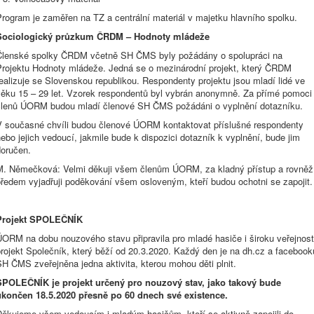
rogram je zaměřen na TZ a centrální materiál v majetku hlavního spolku.
Sociologický průzkum ČRDM – Hodnoty mládeže
Členské spolky ČRDM včetně SH ČMS byly požádány o spolupráci na
Projektu Hodnoty mládeže. Jedná se o mezinárodní projekt, který ČRDM
ealizuje se Slovenskou republikou. Respondenty projektu jsou mladí lidé ve
věku 15 – 29 let. Vzorek respondentů byl vybrán anonymně. Za přímé pomoci
členů ÚORM budou mladí členové SH ČMS požádáni o vyplnění dotazníku.
V současné chvíli budou členové ÚORM kontaktovat příslušné respondenty
ebo jejich vedoucí, jakmile bude k dispozici dotazník k vyplnění, bude jim
doručen.
M. Němečková: Velmi děkuji všem členům ÚORM, za kladný přístup a rovněž
předem vyjadřuji poděkování všem osloveným, kteří budou ochotni se zapojit.
Projekt SPOLEČNÍK
ÚORM na dobu nouzového stavu připravila pro mladé hasiče i široku veřejnost
rojekt Společník, který běží od 20.3.2020. Každý den je na dh.cz a facebook
H ČMS zveřejněna jedna aktivita, kterou mohou děti plnit.
SPOLEČNÍK je projekt určený pro nouzový stav, jako takový bude
ukončen 18.5.2020 přesně po 60 dnech své existence.
Děkujeme všem vedoucím i mladým hasičům, kteří se aktivně zapojili do