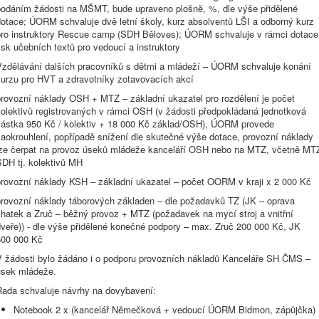
podáním žádosti na MŠMT, bude upraveno plošně, %, dle výše přidělené
dotace; ÚORM schvaluje dvě letní školy, kurz absolventů LŠI a odborný kurz
pro instruktory Rescue camp (SDH Běloves); ÚORM schvaluje v rámci dotace
isk učebních textů pro vedoucí a instruktory
Vzdělávání dalších pracovníků s dětmi a mládeží – ÚORM schvaluje konání
kurzu pro HVT a zdravotníky zotavovacích akcí
provozní náklady OSH + MTZ – základní ukazatel pro rozdělení je počet
kolektivů registrovaných v rámci OSH (v žádosti předpokládaná jednotková
částka 950 Kč / kolektiv + 18 000 Kč základ/OSH), ÚORM provede
zaokrouhlení, popřípadě snížení dle skutečné výše dotace, provozní náklady
lze čerpat na provoz úseků mládeže kanceláří OSH nebo na MTZ, včetně MT
SDH tj. kolektivů MH
provozní náklady KSH – základní ukazatel – počet OORM v kraji x 2 000 Kč
provozní náklady táborových základen – dle požadavků TZ (JK – oprava
chatek a Zruč – běžný provoz + MTZ (požadavek na mycí stroj a vnitřní
dveře)) - dle výše přidělené konečné podpory – max. Zruč 200 000 Kč, JK
500 000 Kč
V žádosti bylo žádáno i o podporu provozních nákladů Kanceláře SH ČMS –
úsek mládeže.
Rada schvaluje návrhy na dovybavení:
Notebook 2 x (kancelář Němečková + vedoucí ÚORM Bidmon, zápůjčka)