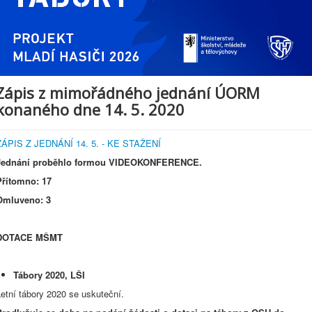
Zápis z mimořádného jednání ÚORM
konaného dne 14. 5. 2020
ZÁPIS Z JEDNÁNÍ 14. 5. - KE STAŽENÍ
Jednání proběhlo formou VIDEOKONFERENCE.
Přítomno: 17
Omluveno: 3
DOTACE MŠMT
Tábory 2020, LŠI
etní tábory 2020 se uskuteční.