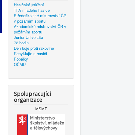
Hasičské jiskření
TFA mladého hasiče
Středoškolské mistrovství ČR
v požárním sportu
Akademické mistrovství ČR v
požárním sportu
Junior Univerzita
72 hodin
Den boje proti rakovině
Recyklujte s hasiči
Popálky
OČMU
Spolupracující
organizace
MŠMT