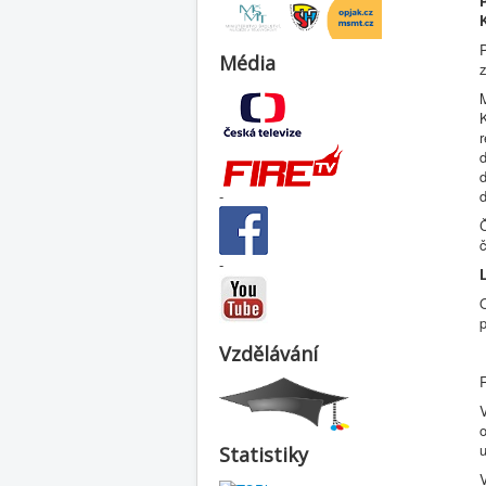
Média
z
d
d
-
č
-
O
p
Vzdělávání
R
Statistiky
V