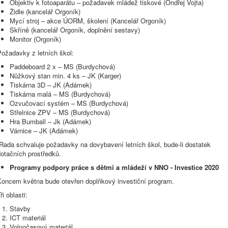
Objektiv k fotoaparátu – požadavek mládež tiskové (Ondřej Vojta)
Židle (kancelář Orgoník)
Mycí stroj – akce ÚORM, školení (Kancelář Orgoník)
Skříně (kancelář Orgoník, doplnění sestavy)
Monitor (Orgoník)
Požadavky z letních škol:
Paddeboard 2 x – MS (Burdychová)
Nůžkový stan min. 4 ks – JK (Karger)
Tiskárna 3D – JK (Adámek)
Tiskárna malá – MS (Burdychová)
Ozvučovací systém – MS (Burdychová)
Střelnice ZPV – MS (Burdychová)
Hra Bumball – Jk (Adámek)
Várnice – JK (Adámek)
Rada schvaluje požadavky na dovybavení letních škol, bude-li dostatek
otačních prostředků.
Programy podpory práce s dětmi a mládeží v NNO - Investice 2020
Koncem května bude otevřen doplňkový investiční program.
ři oblasti:
Stavby
ICT materiál
Volnočasový materiál