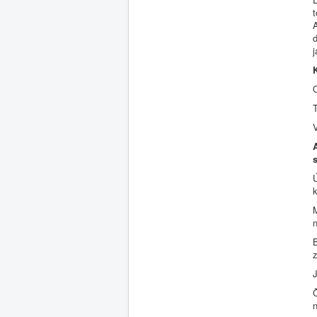
j
O
T
Ú
M
n