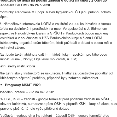
Prodlužuje se doba na podání žádosti o dotaci na tábory z OSH do
Kanceláře SH ČMS do 24.5.2020.
Podmínky stanovené MZ popř. hlavní hygieničkou ČR jsou přílohou tohoto
ápisu.
M. Němečková informovala ÚORM o zajištění 20 000 ks lahviček s firmou
Kofola na desinfekční prostředek na ruce. Ve spolupráci s J. Bidmonem
respektive Pardubickým krajem a SPŠCH v Pardubicích budou naplněny
desinfekcí a v součinnosti s HZS Pardubického kraje a členů ÚORM
istribuovány organizátorům táborům, kteří požádali o dotaci a budou mít o
esinfekci zájem.
Část bude také nabídnuta dalším mládežnickým spolkům pro táborovou
innost (Junák, Pionýr, Liga lesní moudrosti, ATOM).
Letní školy instruktorů
bě Letní školy instruktorů se uskuteční. Platby za účastnické poplatky od
řihlášených zájemců proběhly, případně byly zařazeni náhradníci.
Programy MŠMT 2020
ozdělení dotace – klíč na rok 2020:
VA OSH, KSH – žádosti - google formulář před podáním žádosti na MŠMT,
oslovení kolektivů, sumarizace přes OSH, v případě KSH – krajské akce, bud
upraveno plošně, %, dle výše přidělené dotace
zdělávání vedoucích a instruktorů – žádosti OSH - google formulář před