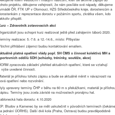
tohoto projektu, děkujeme veřejnosti, že nám posíláte své nápady, děkujeme
Armádě ČR, FTK UP v Olomouci, HZS Středočeského kraje, dorostencům a
dorostenkám z reprezentace dorostu v požárním sportu, zkrátka všem, kdo
akkoliv přispěli.
Kurz – Zdravotník zotavovacích akcí
rganizátoři jsou schopni kurz realizovat ještě před zahájením táborů 2020.
ermíny realizace: 5.-7.6. a 12.-14.6., místo: Přibyslav
Všichni přihlášení zájemci budou kontaktování emailem.
Aktuálně platná opatření vlády popř. SH ČMS x činnost kolektivů MH a
sportovních oddílů SDH (schůzky, tréninky, soutěže, akce)
ORM zpracovala základní přehled aktuálních opatření, které se vztahují
k výše uvedené činnosti.
ateriál je přílohou tohoto zápisu a bude se aktuálně měnit v návaznosti na
ová opatření nebo rozvolnění.
Byly upraveny termíny ČHP v běhu na 60 m s překážkami, materiál je příloho
zápisu. Termíny jsou zcela závislé na možnostech pronájmu hal.
Jablonecká hala dorostu: 4.10.2020
ČP: Bludov a Kamenec by se měli uskutečnit v původních termínech (čekám
na jednání ÚORHS). Další dvě kola (Praha, Ostrava) budou pravděpodobně