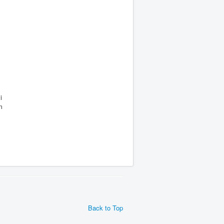
i
m
Back to Top