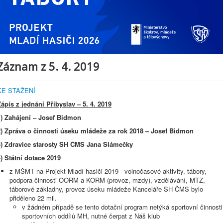
Záznam z 5. 4. 2019
KE STAŽENÍ
Zápis z jednání Přibyslav – 5. 4. 2019
1) Zahájení – Josef Bidmon
2) Zpráva o činnosti úseku mládeže za rok 2018 – Josef Bidmon
3) Zdravice starosty SH ČMS Jana Slámečky
4) Státní dotace 2019
z MŠMT na Projekt Mladí hasiči 2019 - volnočasové aktivity, tábory,
podpora činnosti OORM a KORM (provoz, mzdy), vzdělávání, MTZ,
táborové základny, provoz úseku mládeže Kanceláře SH ČMS bylo
přiděleno 22 mil.
v žádném případě se tento dotační program netýká sportovní činnosti
sportovních oddílů MH, nutné čerpat z Náš klub