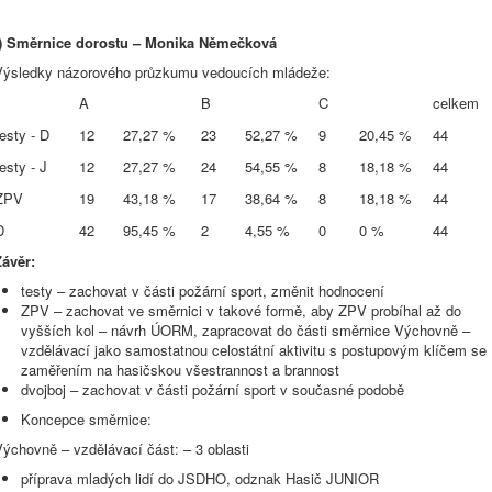
j) Směrnice dorostu – Monika Němečková
Výsledky názorového průzkumu vedoucích mládeže:
A
B
C
celkem
testy - D
12
27,27 %
23
52,27 %
9
20,45 %
44
testy - J
12
27,27 %
24
54,55 %
8
18,18 %
44
ZPV
19
43,18 %
17
38,64 %
8
18,18 %
44
D
42
95,45 %
2
4,55 %
0
0 %
44
Závěr:
testy – zachovat v části požární sport, změnit hodnocení
ZPV – zachovat ve směrnici v takové formě, aby ZPV probíhal až do
vyšších kol – návrh ÚORM, zapracovat do části směrnice Výchovně –
vzdělávací jako samostatnou celostátní aktivitu s postupovým klíčem se
zaměřením na hasičskou všestrannost a brannost
dvojboj – zachovat v části požární sport v současné podobě
Koncepce směrnice:
ýchovně – vzdělávací část: – 3 oblasti
příprava mladých lidí do JSDHO, odznak Hasič JUNIOR