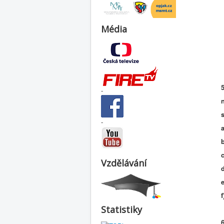
Média
5
-
s
-
Vzdělávání
d
Statistiky