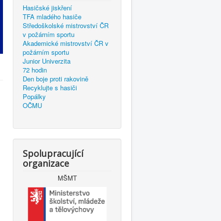
Hasičské jiskření
TFA mladého hasiče
Středoškolské mistrovství ČR
v požárním sportu
Akademické mistrovství ČR v
požárním sportu
Junior Univerzita
72 hodin
Den boje proti rakovině
Recyklujte s hasiči
Popálky
OČMU
Spolupracující
organizace
MŠMT