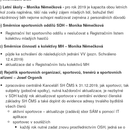
a) Letní školy – Monika Němečková -
pro rok 2019 je kapacita obou letních
kol zcela naplněna, těší nás velký zájem mladých lidí, bohužel třetí
prázdninový běh nejsme schopni realizovat zejména z personálních důvodů
b) Směrnice sportovních oddílů SDH – Monika Němečková
Registrační list sportovního oddílu x neslučovat s Registračním listem
kolektivu mladých hasičů
c)
Směrnice činnosti s kolektivy MH – Monika Němečková
půjde ke schválení do následujících jednání VV (pozn. Schváleno
12.4.2019)
aktualizace dat v Registračním listu kolektivů MH
d)
Rejstřík sportovních organizací, sportovců, trenérů a sportovních
zařízení – Josef Orgoník
zpracováno centrálně Kanceláří SH ČMS k 31.12.2019, jak sportovci, tak
subjekty (pobočné spolky), nutná každoroční aktualizace, je nezbytné
v SDH každý rok aktualizovat sportovce v centrální evidenci členské
základny SH ČMS a také doplnit do evidence adresy trvalého bydliště
všech členů
aktivní sportovce – aktualizuje (zadává) sbor SÁM s pomocí IT
aplikace
sportovec v soutěžích
každý rok nutné zadat znovu prostřednictvím OSH, jedná se o