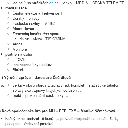
jde najít na stránkách
dh.cz
– vlevo – MÉDIA – ČESKÁ TELEVIZE
medializace
Česká televize + Frekvence 1
Deníky – ohlasy
Hasičské noviny – M. Brát
Alarm Revue
Zpravodaj hasičského sportu
dh.cz – vlevo - TISKOVINY
Archa
Monitora
partneři a další
LITOVEL
fanshophasickysport.cz
Blažek
h)
Výroční zpráva – Jaroslava Čečrdlová
velká –
slovo starosty, zprávy rad, kompletní statistické tabulky,
zprávy škol, zprávy krajských sdružení, …
malá –
prezentační část, fotky, …
i) Nová společenská hra pro MH – REFLEXY – Monika Němečková
každý okres obdržel 18 kusů …. převzali hospodáři na jednání 5. 4.,
podepsán předávací protokol