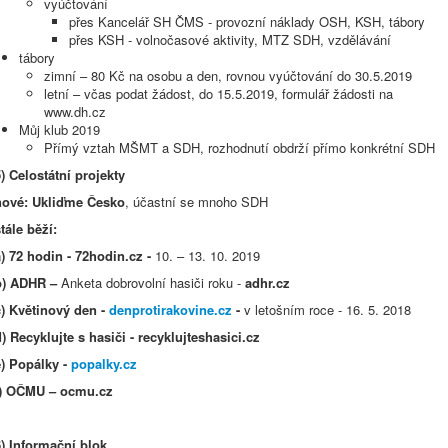
vyúčtování
přes Kancelář SH ČMS - provozní náklady OSH, KSH, tábory
přes KSH - volnočasové aktivity, MTZ SDH, vzdělávání
tábory
zimní – 80 Kč na osobu a den, rovnou vyúčtování do 30.5.2019
letní – včas podat žádost, do 15.5.2019, formulář žádosti na
www.dh.cz
Můj klub 2019
Přímý vztah MŠMT a SDH, rozhodnutí obdrží přímo konkrétní SDH
) Celostátní projekty
nové: Ukliďme Česko
, účastní se mnoho SDH
tále běží:
a) 72 hodin - 72hodin.cz -
10. – 13. 10. 2019
b) ADHR –
Anketa dobrovolní hasiči roku -
adhr.cz
c) Květinový den -
denprotirakovine.cz
-
v letošním roce - 16. 5. 2018
) Recyklujte s hasiči - recyklujteshasici.cz
e) Popálky -
popalky.cz
f) OČMU – ocmu.cz
6) Informační blok