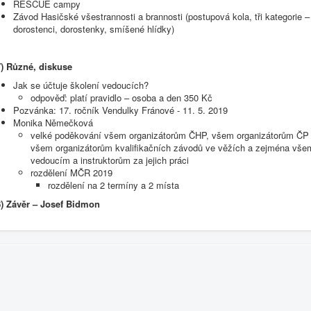
RESCUE campy
Závod Hasičské všestrannosti a brannosti (postupová kola, tři kategorie –
dorostenci, dorostenky, smíšené hlídky)
7) Různé, diskuse
Jak se účtuje školení vedoucích?
odpověď: platí pravidlo – osoba a den 350 Kč
Pozvánka: 17. ročník Vendulky Fránové - 11. 5. 2019
Monika Němečková
velké poděkování všem organizátorům ČHP, všem organizátorům ČP 
všem organizátorům kvalifikačních závodů ve věžích a zejména vše
vedoucím a instruktorům za jejich práci
rozdělení MČR 2019
rozdělení na 2 termíny a 2 místa
8) Závěr – Josef Bidmon