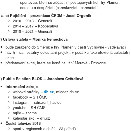
sportovce, kteří se zúčastnili postupových kol Hry Plamen,
dorostu a dospělých (okreskových, okresních)
e) Pojištění – prezentace ČRDM - Josef Orgoník
2010 – 2013 – Generali
2014 – 2017 – Kooperativa
2018 – 2021 – Generali
f)
Uzlová štafeta – Monika Němečková
bude zařazeno do Směrnice hry Plamen v části Výchovné - vzdělávací
návrh – samostatný celostátní projekt, v počátku jako otevřená celostátní
akce
představení akce, která se koná na jižní Moravě - Drnovice
g) Public Relation BLOK – Jaroslava Čečrdlová
informační zdroje
webové stránky –
dh.cz
, mladez.dh.cz
facebook – SH ČMS
instagram – sdruzeni_hasicu
youtube – SH ČMS
rajče – shcms
kalendář akcí –
dh.cz
Česká televize 2018
sport v regionech a další – 23 pořadů