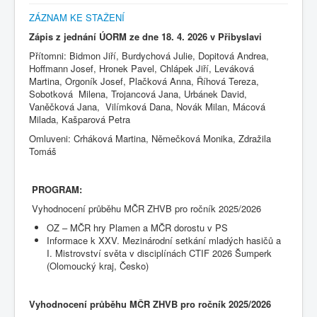
ZÁZNAM KE STAŽENÍ
Zápis z jednání ÚORM ze dne 18. 4. 2026 v Přibyslavi
Přítomni: Bidmon Jiří, Burdychová Julie, Dopitová Andrea,
Hoffmann Josef, Hronek Pavel, Chlápek Jiří, Leváková
Martina, Orgoník Josef, Plačková Anna, Říhová Tereza,
Sobotková Milena, Trojancová Jana, Urbánek David,
Vaněčková Jana, Vilímková Dana, Novák Milan, Mácová
Milada, Kašparová Petra
Omluveni: Crháková Martina, Němečková Monika, Zdražila
Tomáš
PROGRAM:
Vyhodnocení průběhu MČR ZHVB pro ročník 2025/2026
OZ – MČR hry Plamen a MČR dorostu v PS
Informace k XXV. Mezinárodní setkání mladých hasičů a
I. Mistrovství světa v disciplínách CTIF 2026 Šumperk
(Olomoucký kraj, Česko)
Vyhodnocení průběhu MČR ZHVB pro ročník 2025/2026