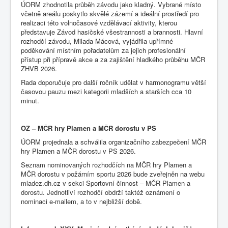
ÚORM zhodnotila průběh závodu jako kladný. Vybrané místo
včetně areálu poskytlo skvělé zázemí a ideální prostředí pro
realizaci této volnočasové vzdělávací aktivity, kterou
představuje Závod hasičské všestrannosti a brannosti. Hlavní
rozhodčí závodu, Milada Mácová, vyjádřila upřímné
poděkování místním pořadatelům za jejich profesionální
přístup při přípravě akce a za zajištění hladkého průběhu MČR
ZHVB 2026.
Rada doporučuje pro další ročník udělat v harmonogramu větší
časovou pauzu mezi kategorii mladších a starších cca 10
minut.
OZ – MČR hry Plamen a MČR dorostu v PS
ÚORM projednala a schválila organizačního zabezpečení MČR
hry Plamen a MČR dorostu v PS 2026.
Seznam nominovaných rozhodčích na MČR hry Plamen a
MČR dorostu v požárním sportu 2026 bude zveřejněn na webu
mladez.dh.cz v sekci Sportovní činnost – MČR Plamen a
dorostu. Jednotliví rozhodčí obdrží taktéž oznámení o
nominaci e-mailem, a to v nejbližší době.