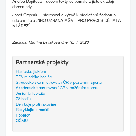
Andrea Dopitová – učební texty se pomalu a jistě skládají
dohromady
Josef Orgoník – informoval o výzvě k předložení žádostí o
udělení titulu „NNO UZNANÁ MŠMT PRO PRÁCI S DĚTMI A
MLÁDEŽÍ“
Zapsala: Martina Leváková dne 18. 4. 2026
Partnerské projekty
Hasičské jiskření
TFA mladého hasiče
Středoškolské mistrovství ČR v požárním sportu
Akademické mistrovství ČR v požárním sportu
Junior Univerzita
72 hodin
Den boje proti rakovině
Recyklujte s hasiči
Popálky
OČMU