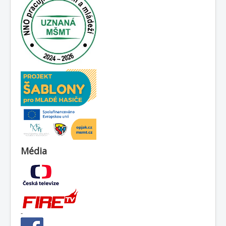
Média
-