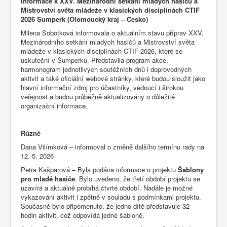
Informace k XXV. Mezinárodní setkání mladých hasičů a
Mistrovství světa mládeže v klasických disciplínách CTIF
2026 Šumperk (Olomoucký kraj – Česko)
Milena Sobotková informovala o aktuálním stavu příprav XXV.
Mezinárodního setkání mladých hasičů a Mistrovství světa
mládeže v klasických disciplínách CTIF 2026, které se
uskuteční v Šumperku. Představila program akce,
harmonogram jednotlivých soutěžních dnů i doprovodných
aktivit a také oficiální webové stránky, které budou sloužit jako
hlavní informační zdroj pro účastníky, vedoucí i širokou
veřejnost a budou průběžně aktualizovány o důležité
organizační informace.
Různé
Dana Vilímková – informoval o změně dalšího termínu rady na
12. 5. 2026
Petra Kašparová – Byla podána informace o projektu
Šablony
pro mladé hasiče
. Bylo uvedeno, že třetí období projektu se
uzavírá a aktuálně probíhá čtvrté období. Nadále je možné
vykazování aktivit i zpětně v souladu s podmínkami projektu.
Současně bylo připomenuto, že jedno dítě představuje 32
hodin aktivit, což odpovídá jedné šabloně.